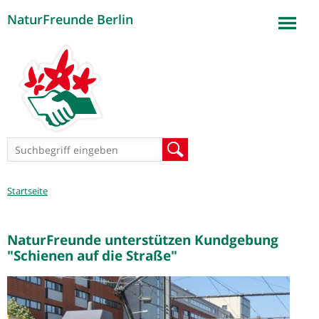
NaturFreunde Berlin
Jump to navigation
Suchformular
Suche
Sie
Startseite
sind
hier
NaturFreunde unterstützen Kundgebung
"Schienen auf die Straße"