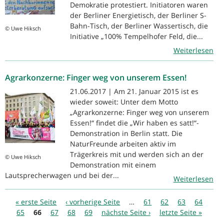
Demokratie protestiert. Initiatoren waren
der Berliner Energietisch, der Berliner S-
Bahn-Tisch, der Berliner Wassertisch, die
© Uwe Hiksch
Initiative „100% Tempelhofer Feld, die...
Weiterlesen
Agrarkonzerne: Finger weg von unserem Essen!
21.06.2017 | Am 21. Januar 2015 ist es
wieder soweit: Unter dem Motto
„Agrarkonzerne: Finger weg von unserem
Essen!“ findet die „Wir haben es satt!“-
Demonstration in Berlin statt. Die
NaturFreunde arbeiten aktiv im
Trägerkreis mit und werden sich an der
© Uwe Hiksch
Demonstration mit einem
Lautsprecherwagen und bei der...
Weiterlesen
Seiten
« erste Seite
‹ vorherige Seite
…
61
62
63
64
65
66
67
68
69
nächste Seite ›
letzte Seite »