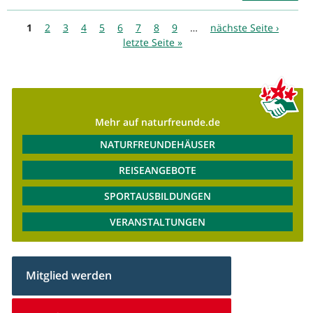
Seiten
1
2
3
4
5
6
7
8
9
…
nächste Seite ›
letzte Seite »
Mehr auf naturfreunde.de
NATURFREUNDEHÄUSER
REISEANGEBOTE
SPORTAUSBILDUNGEN
VERANSTALTUNGEN
Mitglied werden