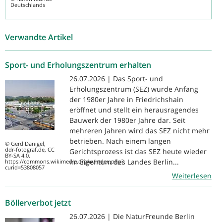
Deutschlands
Verwandte Artikel
Sport- und Erholungszentrum erhalten
26.07.2026 | Das Sport- und
Erholungszentrum (SEZ) wurde Anfang
der 1980er Jahre in Friedrichshain
eröffnet und stellt ein herausragendes
Bauwerk der 1980er Jahre dar. Seit
mehreren Jahren wird das SEZ nicht mehr
betrieben. Nach einem langen
© Gerd Danigel,
ddr-fotograf.de, CC
Gerichtsprozess ist das SEZ heute wieder
BY-SA 4.0,
im Eigentum des Landes Berlin...
https://commons.wikimedia.org/w/index.php?
curid=53808057
Weiterlesen
Böllerverbot jetzt
26.07.2026 | Die NaturFreunde Berlin