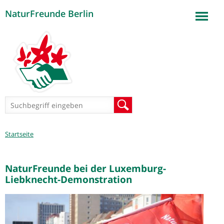
NaturFreunde Berlin
Jump to navigation
Suchformular
Suche
Sie
Startseite
sind
hier
NaturFreunde bei der Luxemburg-
Liebknecht-Demonstration