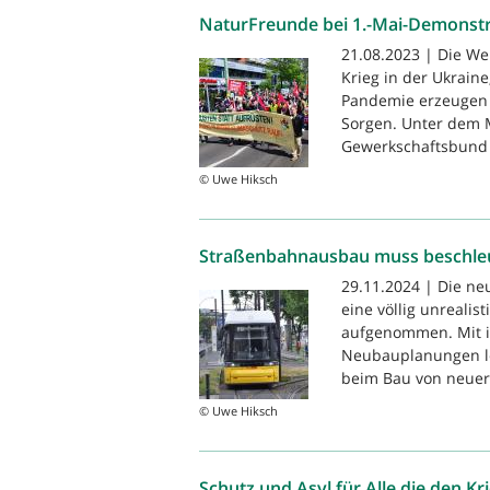
NaturFreunde bei 1.-Mai-Demonst
21.08.2023 | Die Wel
Krieg in der Ukrain
Pandemie erzeugen U
Sorgen. Unter dem 
Gewerkschaftsbund i
© Uwe Hiksch
Straßenbahnausbau muss beschle
29.11.2024 | Die ne
eine völlig unreali
aufgenommen. Mit i
Neubauplanungen leit
beim Bau von neuer
© Uwe Hiksch
Schutz und Asyl für Alle die den K