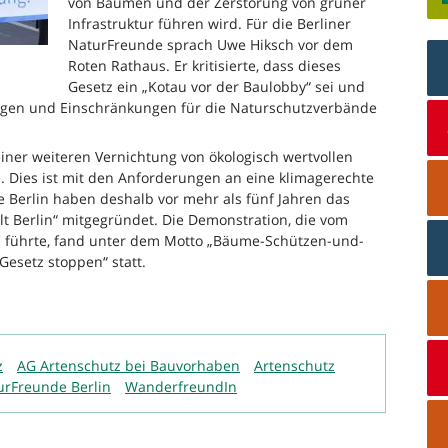
von Bäumen und der Zerstörung von grüner
Infrastruktur führen wird. Für die Berliner
NaturFreunde sprach Uwe Hiksch vor dem
Roten Rathaus. Er kritisierte, dass dieses
Gesetz ein „Kotau vor der Baulobby“ sei und
ungen und Einschränkungen für die Naturschutzverbände
iner weiteren Vernichtung von ökologisch wertvollen
 Dies ist mit den Anforderungen an eine klimagerechte
e Berlin haben deshalb vor mehr als fünf Jahren das
elt Berlin“ mitgegründet. Die Demonstration, die vom
 führte, fand unter dem Motto „Bäume-Schützen-und-
Gesetz stoppen“ statt.
z
AG Artenschutz bei Bauvorhaben
Artenschutz
urFreunde Berlin
WanderfreundIn