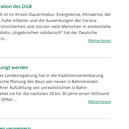
ration des DGB
t ist im Krisen-Dauermodus: Energiekrise, Klimakrise, der
e, hohe Inflation und die Auswirkungen der Corona-
nsicherheit und stürzen viele Menschen in existentielle
Motto „Ungebrochen solidarisch“ hat der Deutsche
n...
Weiterlesen
unigt werden
ue Landesregierung hat in die Koalitionsvereinbarung
stische Planung des Baus von neuen U-Bahnstrecken
hrer Aufzählung von unrealistischen U-Bahn-
et sie für die nächsten 20 bis 30 Jahre einen Stillstand
 ÖPNV-...
Weiterlesen
rieg verweigern