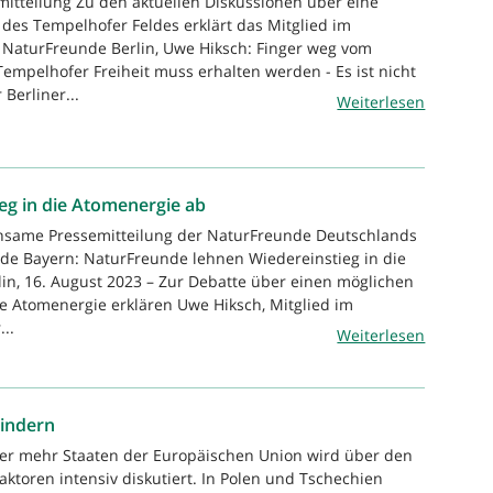
mitteilung Zu den aktuellen Diskussionen über eine
es Tempelhofer Feldes erklärt das Mitglied im
 NaturFreunde Berlin, Uwe Hiksch: Finger weg vom
Tempelhofer Freiheit muss erhalten werden - Es ist nicht
 Berliner...
Weiterlesen
eg in die Atomenergie ab
nsame Pressemitteilung der NaturFreunde Deutschlands
de Bayern: NaturFreunde lehnen Wiedereinstieg in die
in, 16. August 2023 – Zur Debatte über einen möglichen
ie Atomenergie erklären Uwe Hiksch, Mitglied im
..
Weiterlesen
hindern
mer mehr Staaten der Europäischen Union wird über den
toren intensiv diskutiert. In Polen und Tschechien