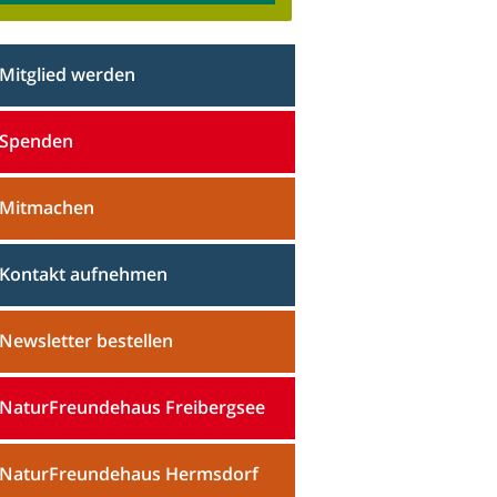
Mitglied werden
Spenden
Mitmachen
Kontakt aufnehmen
Newsletter bestellen
NaturFreundehaus Freibergsee
NaturFreundehaus Hermsdorf