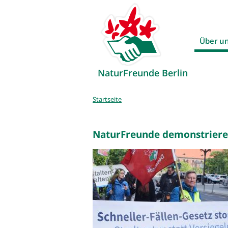
Über u
NaturFreunde Berlin
Sie
Startseite
sind
hier
NaturFreunde demonstrieren