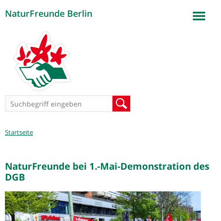
NaturFreunde Berlin
Jump to navigation
Suchformular
Suche
Sie
Startseite
sind
hier
NaturFreunde bei 1.-Mai-Demonstration des
DGB