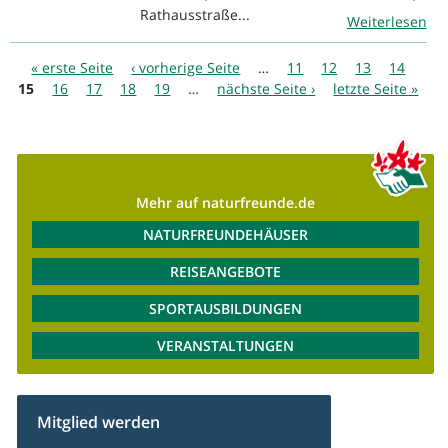
Rathausstraße...
Weiterlesen
Seiten
« erste Seite
‹ vorherige Seite
…
11
12
13
14
15
16
17
18
19
…
nächste Seite ›
letzte Seite »
Mehr auf naturfreunde.de
NATURFREUNDEHÄUSER
REISEANGEBOTE
SPORTAUSBILDUNGEN
VERANSTALTUNGEN
Mitglied werden