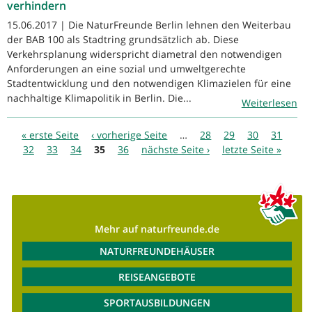
verhindern
15.06.2017 | Die NaturFreunde Berlin lehnen den Weiterbau
der BAB 100 als Stadtring grundsätzlich ab. Diese
Verkehrsplanung widerspricht diametral den notwendigen
Anforderungen an eine sozial und umweltgerechte
Stadtentwicklung und den notwendigen Klimazielen für eine
nachhaltige Klimapolitik in Berlin. Die...
Weiterlesen
Seiten
« erste Seite
‹ vorherige Seite
…
28
29
30
31
32
33
34
35
36
nächste Seite ›
letzte Seite »
Mehr auf naturfreunde.de
NATURFREUNDEHÄUSER
REISEANGEBOTE
SPORTAUSBILDUNGEN