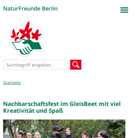
NaturFreunde Berlin
Jump to navigation
Suchformular
Suche
Sie
Startseite
sind
hier
Nachbarschaftsfest im GleisBeet mit viel
Kreativität und Spaß