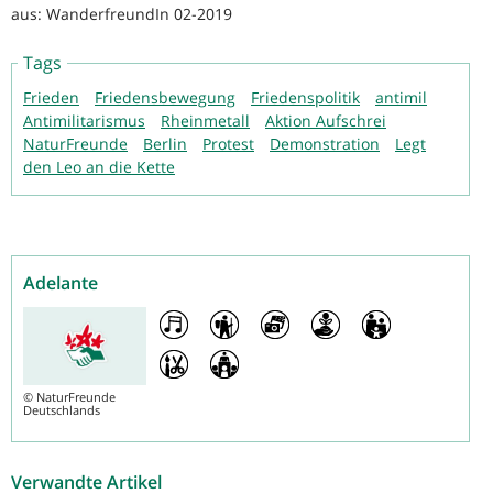
aus: WanderfreundIn 02-2019
Tags
Frieden
Friedensbewegung
Friedenspolitik
antimil
Antimilitarismus
Rheinmetall
Aktion Aufschrei
NaturFreunde
Berlin
Protest
Demonstration
Legt
den Leo an die Kette
Adelante
©
NaturFreunde
Deutschlands
Verwandte Artikel