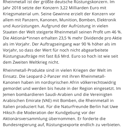
Rheinmetall ist der größte deutsche Rüstungskonzern. Im
Jahr 2018 setzte der Konzern 3,22 Milliarden Euro mit
Kriegsmaterial um. Seine Gewinne erzielt der Konzern vor
allem mit Panzern, Kanonen, Munition, Bomben, Elektronik
und Ausrüstungen. Aufgrund der Aufrüstung in vielen
Staaten der Welt steigerte Rheinmetall seinen Profit um 46 %.
Die Aktionär*innen erhalten 23,5 % mehr Dividende pro Aktie
als im Vorjahr. Der Auftragseingang war 90 % höher als im
Vorjahr, so dass der Wert für noch nicht abgearbeitete
Rüstungsaufträge mit fast 8,6 Mrd. Euro so hoch ist wie seit
dem Zweiten Weltkrieg nicht.
Rheinmetall-Produkte sind in vielen Kriegen der Welt im
Einsatz. Die Leopard-2-Panzer mit ihren Rheinmetall-
Kanonen haben im nordsyrischen Afrin völkerrechtswidrig
gemordet und werden bis heute in der Region eingesetzt. Im
Jemen bombardieren Saudi-Arabien und die Vereinigten
Arabischen Emirate (VAE) mit Bomben, die Rheinmetall in
Italien produziert hat. Für die NaturFreunde Berlin hat Uwe
Hiksch die Moderation der Kundgebung vor der
Aktionärsversammlung übernommen. Er forderte die
Bundesregierung auf, Rüstungsexporte endlich zu verbieten.