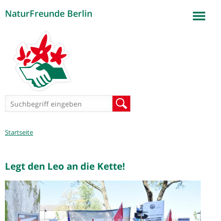
NaturFreunde Berlin
Jump to navigation
Suchformular
Suche
Sie
Startseite
sind
hier
Legt den Leo an die Kette!