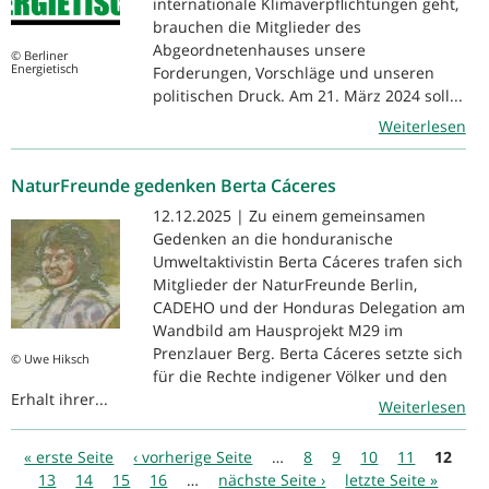
internationale Klimaverpflichtungen geht,
brauchen die Mitglieder des
Abgeordnetenhauses unsere
© Berliner
Energietisch
Forderungen, Vorschläge und unseren
politischen Druck. Am 21. März 2024 soll...
Weiterlesen
NaturFreunde gedenken Berta Cáceres
12.12.2025 | Zu einem gemeinsamen
Gedenken an die honduranische
Umweltaktivistin Berta Cáceres trafen sich
Mitglieder der NaturFreunde Berlin,
CADEHO und der Honduras Delegation am
Wandbild am Hausprojekt M29 im
Prenzlauer Berg. Berta Cáceres setzte sich
© Uwe Hiksch
für die Rechte indigener Völker und den
Erhalt ihrer...
Weiterlesen
Seiten
« erste Seite
‹ vorherige Seite
…
8
9
10
11
12
13
14
15
16
…
nächste Seite ›
letzte Seite »