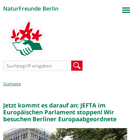
NaturFreunde Berlin
Jump to navigation
Suchformular
Suche
Sie
Startseite
sind
hier
Jetzt kommt es darauf an: JEFTA im
Europäischen Parlament stoppen! Wir
besuchen Berliner Europaabgeordnete