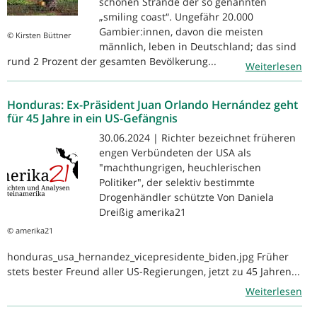
schönen Strände der so genannten
„smiling coast“. Ungefähr 20.000
Gambier:innen, davon die meisten
© Kirsten Büttner
männlich, leben in Deutschland; das sind
rund 2 Prozent der gesamten Bevölkerung...
Weiterlesen
Honduras: Ex-Präsident Juan Orlando Hernández geht
für 45 Jahre in ein US-Gefängnis
30.06.2024 | Richter bezeichnet früheren
engen Verbündeten der USA als
"machthungrigen, heuchlerischen
Politiker", der selektiv bestimmte
Drogenhändler schützte Von Daniela
Dreißig amerika21
© amerika21
honduras_usa_hernandez_vicepresidente_biden.jpg Früher
stets bester Freund aller US-Regierungen, jetzt zu 45 Jahren...
Weiterlesen