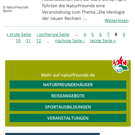
führten die NaturFreunde eine
© NaturFreunde
Berlin
Veranstaltung zum Thema „Die Ideologie
der neuen Rechten -...
Weiterlesen
Seiten
« erste Seite
‹ vorherige Seite
…
4
5
6
7
8
9
10
11
12
…
nächste Seite ›
letzte Seite »
Mehr auf naturfreunde.de
NATURFREUNDEHÄUSER
REISEANGEBOTE
SPORTAUSBILDUNGEN
VERANSTALTUNGEN