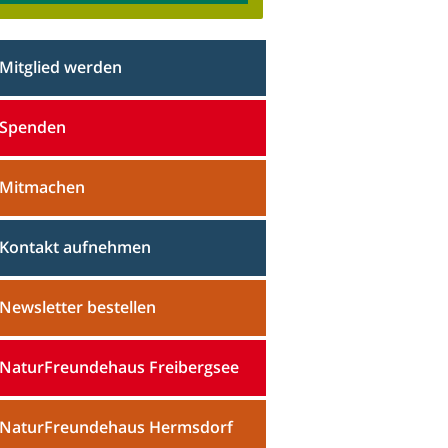
Mitglied werden
Spenden
Mitmachen
Kontakt aufnehmen
Newsletter bestellen
NaturFreundehaus Freibergsee
NaturFreundehaus Hermsdorf