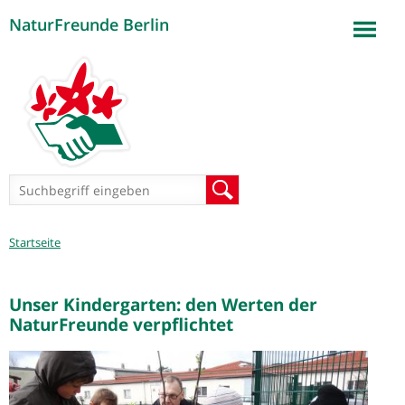
NaturFreunde Berlin
Jump to navigation
Suchformular
Suche
Sie
Startseite
sind
hier
Unser Kindergarten: den Werten der
NaturFreunde verpflichtet