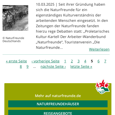
10.03.2025 | Seit ihrer Gründung haben
sich die NaturFreunde für ein
eigenständiges Kulturverständnis der
arbeitenden Menschen eingesetzt. In den
Zeitungen der NaturFreunde fanden
hierzu rege Debatten statt: „Proletarisches
Kultur-Kartell Der Arbeiter-Wanderbund
© NaturFreunde
Deutschlands
„Naturfreunde“, Touristenverein „Die
Naturfreunde...
Weiterlesen
Seiten
« erste Seite
‹ vorherige Seite
1
2
3
4
5
6
7
8
9
…
nächste Seite ›
letzte Seite »
Mehr auf naturfreunde.de
NATURFREUNDEHÄUSER
REISEANGEBOTE