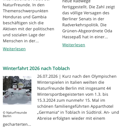
neue Radwege
NaturFreunde. In den
fertiggestellt. Die Zahl zeigt
Themenschwerpunkten
das völlige Versagen des
Honduras und Gambia
Berliner Senats in der
beschäftigen sich die
Radverkehrspolitik. Die
Aktiven mit der politischen
Grünen-Abgeordnete Oda
und sozialen Lage der
Hassepaß hat in einer...
Menschen in der...
Weiterlesen
Weiterlesen
Winterfahrt 2026 nach Toblach
26.07.2026 | Kurz nach den Olympischen
Winterspielen in Italien weilten die
NaturFreunde Berlin mit insgesamt 44
Wintersportbegeisterten vom 1.3. bis
15.3.2024 zum nunmehr 15. Mal im
schönen familiengeführten Apparthotel
„Germania“ in Toblach in Südtirol. An- und
© NaturFreunde
Berlin
Abreise erfolgten wieder mit einem
gecharterten...