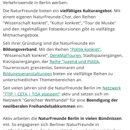
Verkehrswende in Berlin werben.
Die NaturFreunde bieten ein
vielfältiges Kulturangebot
. Mit
einem eigenen NaturFreunde-Chor, den Reihen
"Wissenschaft konkret", "Kultur konkret", "Tour de Musée"
und den regelmäßigen Fotoexkursionen gibt es vielfältige
Mitmachangebote.
Seit ihrer Gründung sind die NaturFreunde ein
Bildungsverband
. Mit den Reihen
"Politik konkret"
,
"Wissenschaft konkret",
DenkMalTouren
, Stadtspaziergängen,
Kiezspaziergängen, der
Reihe "Jugend und Politik
,
Tourenscouts grenzenlos, Seminaren und
Bildungsveranstaltungen
bieten sie vielfältige Reihen zu
unterschiedlichen Themenbereichen an.
Seit vielen Jahren sind die NaturFreunde Berlin im
Netzwerk
"TTIP | CETA | TiSA stoppen!"
aktiv und setzen sich im
Netzwerk "Gerechter Welthandel" für eine
Beendigung der
neoliberalen Freihandelsabkommen
ein.
Aktiv arbeiten die
NaturFreunde Berlin in vielen Bündnissen
mit. So engagieren sich Berliner NaturFreunde in