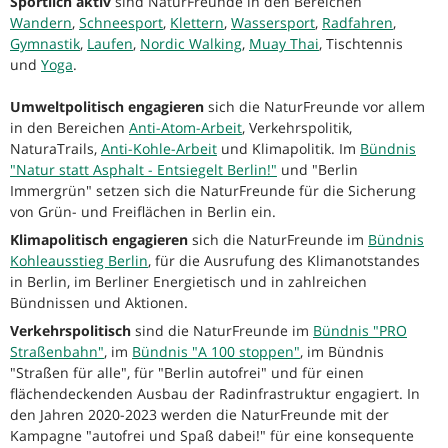
Sportlich aktiv
sind NaturFreunde in den Bereichen
Wandern
,
Schneesport
,
Klettern
,
Wassersport
,
Radfahren
,
Gymnastik
,
Laufen
,
Nordic Walking
,
Muay Thai
, Tischtennis
und
Yoga
.
Umweltpolitisch engagieren
sich die NaturFreunde vor allem
in den Bereichen
Anti-Atom-Arbeit
, Verkehrspolitik,
NaturaTrails,
Anti-Kohle-Arbeit
und Klimapolitik. Im
Bündnis
"Natur statt Asphalt - Entsiegelt Berlin!"
und "Berlin
Immergrün" setzen sich die NaturFreunde für die Sicherung
von Grün- und Freiflächen in Berlin ein.
Klimapolitisch engagieren
sich die NaturFreunde im
Bündnis
Kohleausstieg Berlin
, für die Ausrufung des Klimanotstandes
in Berlin, im Berliner Energietisch und in zahlreichen
Bündnissen und Aktionen.
Verkehrspolitisch
sind die NaturFreunde im
Bündnis "PRO
Straßenbahn"
, im
Bündnis "A 100 stoppen"
, im Bündnis
"Straßen für alle", für "Berlin autofrei" und für einen
flächendeckenden Ausbau der Radinfrastruktur engagiert. In
den Jahren 2020-2023 werden die NaturFreunde mit der
Kampagne "autofrei und Spaß dabei!" für eine konsequente