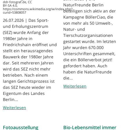
ddr-fotograf.de, CC
NaturFreunde Berlin
BY-SA 4.0,
https://commons.wikimedia.org/w/index.php?
beteiligen sich aktiv an der
curid=53808057
Kampagne BöllerCiao, die
26.07.2026 | Das Sport-
von mehr als 50 Umwelt-,
und Erholungszentrum
Natur- und
(SEZ) wurde Anfang der
Tierschutzorganisationen
1980er Jahre in
gestartet wurde. Im letzten
Friedrichshain eröffnet und
Jahr wurden 670.000
stellt ein herausragendes
Unterschriften gesammelt,
Bauwerk der 1980er Jahre
die ein Böllerverbot jetzt!
dar. Seit mehreren Jahren
gefordert haben. Auch
wird das SEZ nicht mehr
haben die NaturFreunde
betrieben. Nach einem
die...
langen Gerichtsprozess ist
Weiterlesen
das SEZ heute wieder im
Eigentum des Landes
Berlin...
Weiterlesen
Fotoausstellung
Bio-Lebensmittel immer