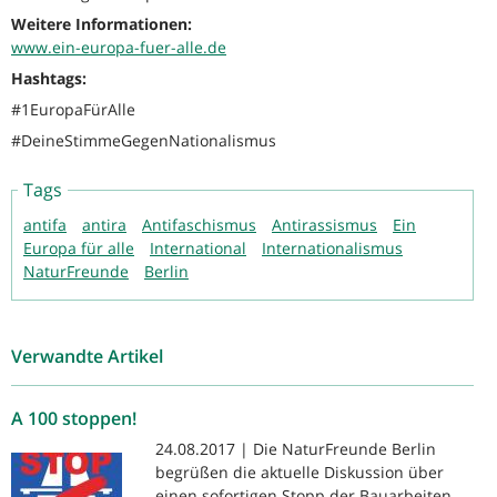
Weitere Informationen:
www.ein-europa-fuer-alle.de
Hashtags:
#1EuropaFürAlle
#DeineStimmeGegenNationalismus
Tags
antifa
antira
Antifaschismus
Antirassismus
Ein
Europa für alle
International
Internationalismus
NaturFreunde
Berlin
Verwandte Artikel
A 100 stoppen!
24.08.2017 | Die NaturFreunde Berlin
begrüßen die aktuelle Diskussion über
einen sofortigen Stopp der Bauarbeiten