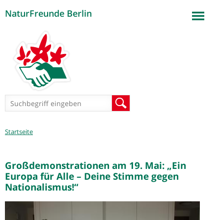
NaturFreunde Berlin
Jump to navigation
Suchformular
Suche
Sie
Startseite
sind
hier
Großdemonstrationen am 19. Mai: „Ein
Europa für Alle – Deine Stimme gegen
Nationalismus!“