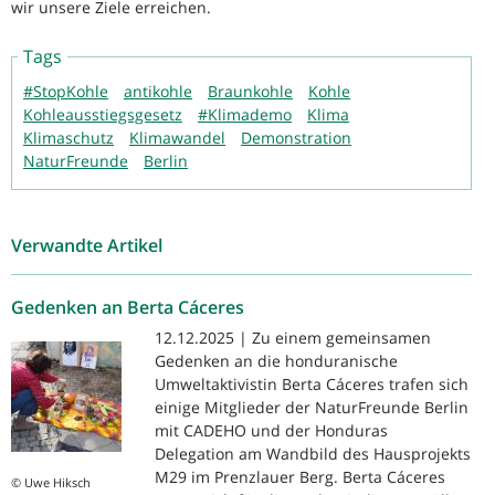
wir unsere Ziele erreichen.
Tags
#StopKohle
antikohle
Braunkohle
Kohle
Kohleausstiegsgesetz
#Klimademo
Klima
Klimaschutz
Klimawandel
Demonstration
NaturFreunde
Berlin
Verwandte Artikel
Gedenken an Berta Cáceres
12.12.2025 | Zu einem gemeinsamen
Gedenken an die honduranische
Umweltaktivistin Berta Cáceres trafen sich
einige Mitglieder der NaturFreunde Berlin
mit CADEHO und der Honduras
Delegation am Wandbild des Hausprojekts
M29 im Prenzlauer Berg. Berta Cáceres
© Uwe Hiksch