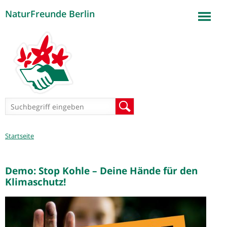
NaturFreunde Berlin
Jump to navigation
Suchformular
Suche
Sie
Startseite
sind
hier
Demo: Stop Kohle – Deine Hände für den
Klimaschutz!