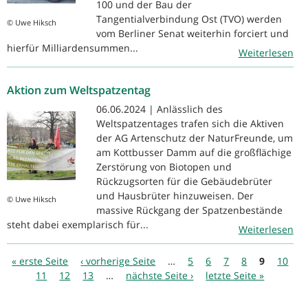
100 und der Bau der
Tangentialverbindung Ost (TVO) werden
© Uwe Hiksch
vom Berliner Senat weiterhin forciert und
hierfür Milliardensummen...
Weiterlesen
Aktion zum Weltspatzentag
06.06.2024 | Anlässlich des
Weltspatzentages trafen sich die Aktiven
der AG Artenschutz der NaturFreunde, um
am Kottbusser Damm auf die großflächige
Zerstörung von Biotopen und
Rückzugsorten für die Gebäudebrüter
und Hausbrüter hinzuweisen. Der
© Uwe Hiksch
massive Rückgang der Spatzenbestände
steht dabei exemplarisch für...
Weiterlesen
Seiten
« erste Seite
‹ vorherige Seite
…
5
6
7
8
9
10
11
12
13
…
nächste Seite ›
letzte Seite »