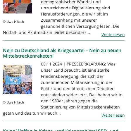
demographischer Wandel und
unzureichende Digitalisierung sind
Herausforderungen, die wir oft im
Zusammenhang mit unserer
© Uwe Hiksch
gesundheitlichen Versorgung lesen. Die
Notfall- und Akutmedizin leidet besonders...
Weiterlesen
Nein zu Deutschland als Kriegspartei – Nein zu neuen
Mittelstreckenraketen!
05.11.2024 | PRESSEERKLÄRUNG: Was
unser Land braucht, ist eine starke
Friedensbewegung, die sich der
zunehmenden Militarisierung in der
Politik und den öffentlichen Debatten
entschieden widersetzt. Das haben wir in
den 1980er Jahren gegen die
© Uwe Hiksch
Stationierung von Mittelstreckenraketen
getan und das tun wir auch...
Weiterlesen
Keine Waffen in Kriegs- und Krisengebiete! SPD- und