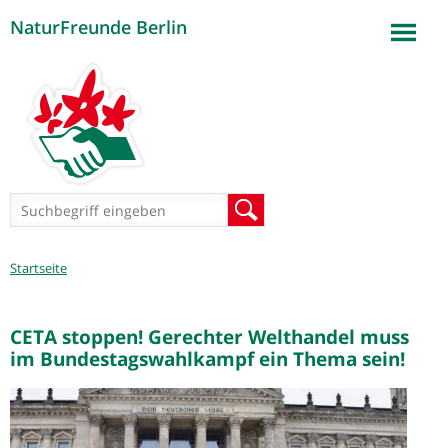
NaturFreunde Berlin
Jump to navigation
Suchformular
Suche
Sie
Startseite
sind
hier
CETA stoppen! Gerechter Welthandel muss
im Bundestagswahlkampf ein Thema sein!