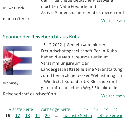
dem Titel „neue deutsche Hitzewelle“
möchten NaturFreunde und
© Uwe Hiksch
Aktivist*innen zusammen diskutieren und
einen offenen...
Weiterlesen
Spannender Reisebericht aus Kuba
15.12.2022 | Gemeinsam mit der
Freundschaftsgesellschaft Berlin-Kuba
haben die NaturFreunde Berlin im
Versammlungsraum der
Landesgeschäftsstelle eine Veranstaltung
zum Thema „Eine besser Welt ist möglich
– Wie trotzt Kuba der US-Blockade und
© pixabay
geht aufrecht seinen Weg? Ein aktueller
Reisebericht“ durchgeführt...
Weiterlesen
Seiten
« erste Seite
‹ vorherige Seite
…
12
13
14
15
16
17
18
19
20
…
nächste Seite ›
letzte Seite »