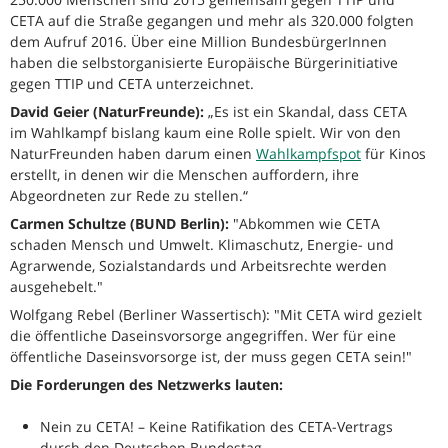
CETA auf die Straße gegangen und mehr als 320.000 folgten
dem Aufruf 2016. Über eine Million BundesbürgerInnen
haben die selbstorganisierte Europäische Bürgerinitiative
gegen TTIP und CETA unterzeichnet.
David Geier (NaturFreunde):
„Es ist ein Skandal, dass CETA
im Wahlkampf bislang kaum eine Rolle spielt. Wir von den
NaturFreunden haben darum einen
Wahlkampfspot
für Kinos
erstellt, in denen wir die Menschen auffordern, ihre
Abgeordneten zur Rede zu stellen.“
Carmen Schultze (BUND Berlin):
"Abkommen wie CETA
schaden Mensch und Umwelt. Klimaschutz, Energie- und
Agrarwende, Sozialstandards und Arbeitsrechte werden
ausgehebelt."
Wolfgang Rebel (Berliner Wassertisch): "Mit CETA wird gezielt
die öffentliche Daseinsvorsorge angegriffen. Wer für eine
öffentliche Daseinsvorsorge ist, der muss gegen CETA sein!"
Die Forderungen des Netzwerks lauten:
Nein zu CETA! – Keine Ratifikation des CETA-Vertrags
durch den Deutschen Bundestag