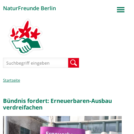
NaturFreunde Berlin
Jump to navigation
Suchformular
Suche
Sie
Startseite
sind
hier
Bündnis fordert: Erneuerbaren-Ausbau
verdreifachen