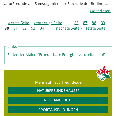
NaturFreunde am Samstag mit einer Blockade der Berliner...
Weiterlesen
Seiten
« erste Seite
‹ vorherige Seite
…
86
87
88
89
90
91
92
93
94
…
nächste Seite ›
letzte Seite »
Links
Bilder der Aktion "Erneuerbare Energien verdreifachen!"
Mehr auf naturfreunde.de
NATURFREUNDEHÄUSER
REISEANGEBOTE
SPORTAUSBILDUNGEN