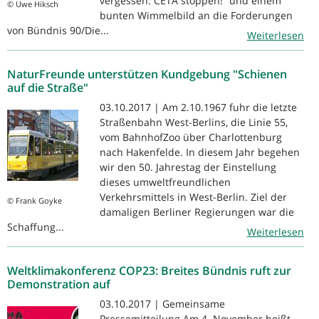
vergessen: CETA stoppen!“ und einem
© Uwe Hiksch
bunten Wimmelbild an die Forderungen
von Bündnis 90/Die...
Weiterlesen
NaturFreunde unterstützen Kundgebung "Schienen
auf die Straße"
03.10.2017 | Am 2.10.1967 fuhr die letzte
Straßenbahn West-Berlins, die Linie 55,
vom BahnhofZoo über Charlottenburg
nach Hakenfelde. In diesem Jahr begehen
wir den 50. Jahrestag der Einstellung
dieses umweltfreundlichen
Verkehrsmittels in West-Berlin. Ziel der
© Frank Goyke
damaligen Berliner Regierungen war die
Schaffung...
Weiterlesen
Weltklimakonferenz COP23: Breites Bündnis ruft zur
Demonstration auf
03.10.2017 | Gemeinsame
Pressemitteilung Am 4. November heißt