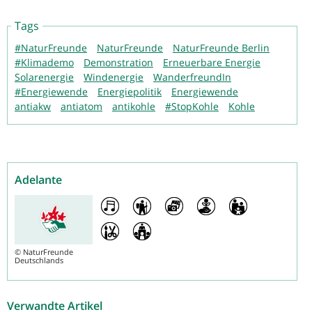
Tags
#NaturFreunde
NaturFreunde
NaturFreunde Berlin
#Klimademo
Demonstration
Erneuerbare Energie
Solarenergie
Windenergie
WanderfreundIn
#Energiewende
Energiepolitik
Energiewende
antiakw
antiatom
antikohle
#StopKohle
Kohle
Adelante
©
NaturFreunde
Deutschlands
Verwandte Artikel