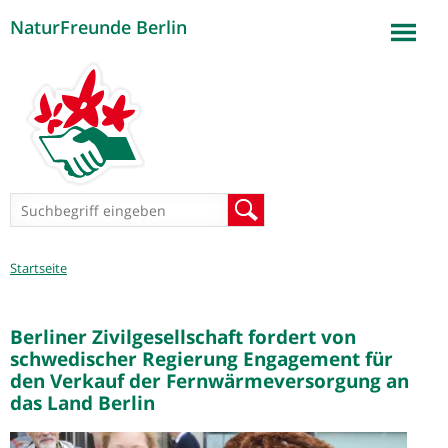
NaturFreunde Berlin
Jump to navigation
Suchformular
Suche
Sie
Startseite
sind
hier
Berliner Zivilgesellschaft fordert von
schwedischer Regierung Engagement für
den Verkauf der Fernwärmeversorgung an
das Land Berlin