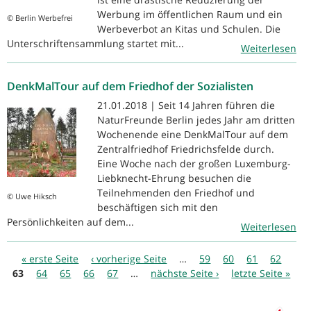
Werbung im öffentlichen Raum und ein
© Berlin Werbefrei
Werbeverbot an Kitas und Schulen. Die
Unterschriftensammlung startet mit...
Weiterlesen
DenkMalTour auf dem Friedhof der Sozialisten
21.01.2018 | Seit 14 Jahren führen die
NaturFreunde Berlin jedes Jahr am dritten
Wochenende eine DenkMalTour auf dem
Zentralfriedhof Friedrichsfelde durch.
Eine Woche nach der großen Luxemburg-
Liebknecht-Ehrung besuchen die
Teilnehmenden den Friedhof und
© Uwe Hiksch
beschäftigen sich mit den
Persönlichkeiten auf dem...
Weiterlesen
Seiten
« erste Seite
‹ vorherige Seite
…
59
60
61
62
63
64
65
66
67
…
nächste Seite ›
letzte Seite »