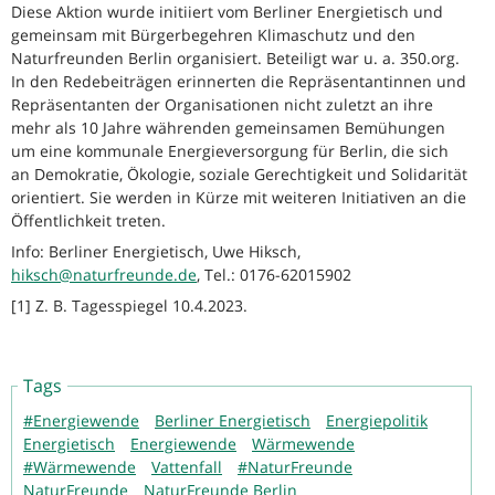
Diese Aktion wurde initiiert vom Berliner Energietisch und
gemeinsam mit Bürgerbegehren Klimaschutz und den
Naturfreunden Berlin organisiert. Beteiligt war u. a. 350.org.
In den Redebeiträgen erinnerten die Repräsentantinnen und
Repräsentanten der Organisationen nicht zuletzt an ihre
mehr als 10 Jahre währenden gemeinsamen Bemühungen
um eine kommunale Energieversorgung für Berlin, die sich
an Demokratie, Ökologie, soziale Gerechtigkeit und Solidarität
orientiert. Sie werden in Kürze mit weiteren Initiativen an die
Öffentlichkeit treten.
Info: Berliner Energietisch, Uwe Hiksch,
hiksch@naturfreunde.de
, Tel.: 0176-62015902
[1] Z. B. Tagesspiegel 10.4.2023.
Tags
#Energiewende
Berliner Energietisch
Energiepolitik
Energietisch
Energiewende
Wärmewende
#Wärmewende
Vattenfall
#NaturFreunde
NaturFreunde
NaturFreunde Berlin