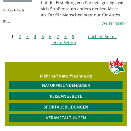
hat die Erstellung von Parklets gezeigt, wie
sich Straßenraum anders denken lässt:
© Uwe Hiksch
als Ort für Menschen statt nur für Autos.
In...
Weiterlesen
Seiten
1
2
3
4
5
6
7
8
9
…
nächste Seite ›
letzte Seite »
Mehr auf naturfreunde.de
NATURFREUNDEHÄUSER
REISEANGEBOTE
SPORTAUSBILDUNGEN
VERANSTALTUNGEN