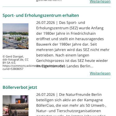
Weiterlesen
Sport- und Erholungszentrum erhalten
26.07.2026 | Das Sport- und
Erholungszentrum (SEZ) wurde Anfang
der 1980er Jahre in Friedrichshain
eröffnet und stellt ein herausragendes
Bauwerk der 1980er Jahre dar. Seit
mehreren Jahren wird das SEZ nicht mehr
betrieben. Nach einem langen
© Gerd Danigel,
ddr-fotograf.de, CC
Gerichtsprozess ist das SEZ heute wieder
BY-SA 4.0,
im Eigentum des Landes Berlin...
https://commons.wikimedia.org/w/index.php?
curid=53808057
Weiterlesen
Böllerverbot jetzt
26.07.2026 | Die NaturFreunde Berlin
beteiligen sich aktiv an der Kampagne
BöllerCiao, die von mehr als 50 Umwelt-,
Natur- und Tierschutzorganisationen