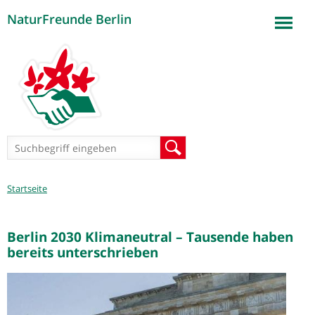
NaturFreunde Berlin
Jump to navigation
Suchformular
Suche
Sie
Startseite
sind
hier
Berlin 2030 Klimaneutral – Tausende haben
bereits unterschrieben