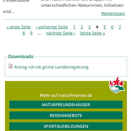
© Kirsten Büttner
unterschiedlichen Akteurinnen, Initiativen
und...
Weiterlesen
Seiten
« erste Seite
‹ vorherige Seite
1
2
3
4
5
6
7
8
9
…
nächste Seite ›
letzte Seite »
Downloads
Antrag rot-rot-grüne Landesregierung
Mehr auf naturfreunde.de
NATURFREUNDEHÄUSER
REISEANGEBOTE
SPORTAUSBILDUNGEN