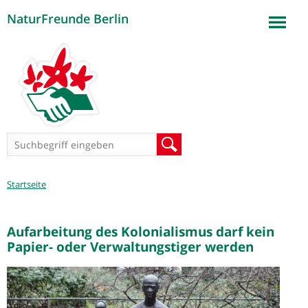
NaturFreunde Berlin
Jump to navigation
Suchformular
Suche
Sie
Startseite
sind
hier
Aufarbeitung des Kolonialismus darf kein
Papier- oder Verwaltungstiger werden