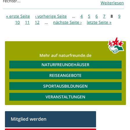
rechter...
Weiterlesen
Seiten
« erste Seite
‹ vorherige Seite
…
4
5
6
7
8
9
10
11
12
…
nächste Seite ›
letzte Seite »
Mehr auf naturfreunde.de
NATURFREUNDEHÄUSER
REISEANGEBOTE
SPORTAUSBILDUNGEN
VERANSTALTUNGEN
Mitglied werden