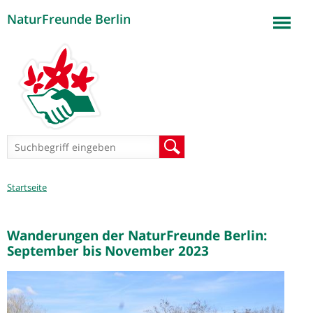
NaturFreunde Berlin
Jump to navigation
Suchformular
Suche
Sie
Startseite
sind
hier
Wanderungen der NaturFreunde Berlin:
September bis November 2023