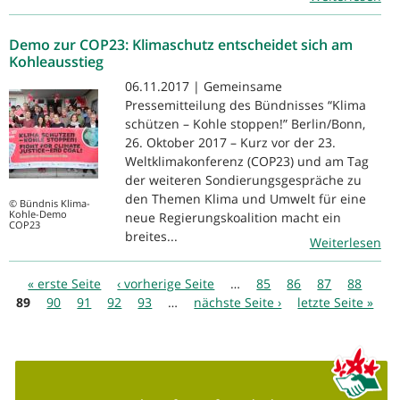
Demo zur COP23: Klimaschutz entscheidet sich am
Kohleausstieg
06.11.2017 | Gemeinsame
Pressemitteilung des Bündnisses “Klima
schützen – Kohle stoppen!” Berlin/Bonn,
26. Oktober 2017 – Kurz vor der 23.
Weltklimakonferenz (COP23) und am Tag
der weiteren Sondierungsgespräche zu
den Themen Klima und Umwelt für eine
© Bündnis Klima-
Kohle-Demo
neue Regierungskoalition macht ein
COP23
breites...
Weiterlesen
Seiten
« erste Seite
‹ vorherige Seite
…
85
86
87
88
89
90
91
92
93
…
nächste Seite ›
letzte Seite »