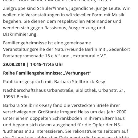
Zielgruppe sind Schüler*innen, Jugendliche, junge Leute. Wir
wollen die Veranstaltungen in würdevoller Form mit Musik
begehen. Sie dienen dem respektvollen Miteinander und
wenden sich gegen Rassismus, Ausgrenzung und
Diskriminierung.
Familiengeheimnisse ist eine gemeinsame
Veranstaltungsreihe der NaturFreunde Berlin mit „Gedenkort
Fontanepromenade 15 e.V.“ und „extramural e.V.“.
29.08.2018 | 14:45-17:45 Uhr
Reihe Familiengeheimnisse: „Verhungert“
Publikumsgespräch mit: Barbara Stellbrinck-Kesy
Nachbarschaftshaus Urbanstraße, Bibliothek, Urbanstr. 21,
10961 Berlin
Barbara Stellbrink-Kesy fand die versteckten Briefe ihrer
verschwiegenen Großtante Irmgard Heiss um das Jahr 2000
unter einem doppelten Schrankboden in ihrem Elternhaus
und begann sich davon ausgehend für die Opfer der NS-
'Euthanasie' zu interessieren. Sie rekonstruierte seitdem auf
der Grundlage zahlreicher Dokumente die Lebensgeschichte