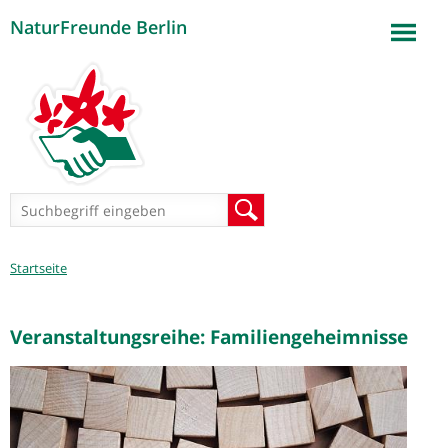
NaturFreunde Berlin
Jump to navigation
Suchformular
Suche
Sie
Startseite
sind
hier
Veranstaltungsreihe: Familiengeheimnisse