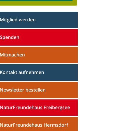
Mitglied werden
Spenden
Mitmachen
Kontakt aufnehmen
Newsletter bestellen
NaturFreundehaus Freibergsee
NaturFreundehaus Hermsdorf