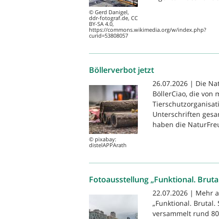
© Gerd Danigel,
ddr-fotograf.de, CC
BY-SA 4.0,
https://commons.wikimedia.org/w/index.php?
curid=53808057
Böllerverbot jetzt
26.07.2026 | Die Na
BöllerCiao, die von
Tierschutzorganisat
Unterschriften gesam
haben die NaturFreu
© pixabay:
distelAPPArath
Fotoausstellung „Funktional. Brutal
22.07.2026 | Mehr a
„Funktional. Brutal.
versammelt rund 80 