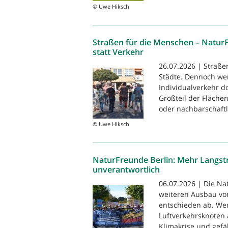
© Uwe Hiksch
Straßen für die Menschen – Natur
statt Verkehr
26.07.2026 | Straße
Städte. Dennoch we
Individualverkehr 
Großteil der Flächen
oder nachbarschaftli
© Uwe Hiksch
NaturFreunde Berlin: Mehr Langstr
unverantwortlich
06.07.2026 | Die N
weiteren Ausbau vo
entschieden ab. We
Luftverkehrsknoten 
Klimakrise und gefä