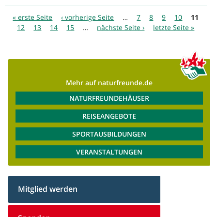
Seiten
« erste Seite
‹ vorherige Seite
…
7
8
9
10
11
12
13
14
15
…
nächste Seite ›
letzte Seite »
Mehr auf naturfreunde.de
NATURFREUNDEHÄUSER
REISEANGEBOTE
SPORTAUSBILDUNGEN
VERANSTALTUNGEN
Mitglied werden