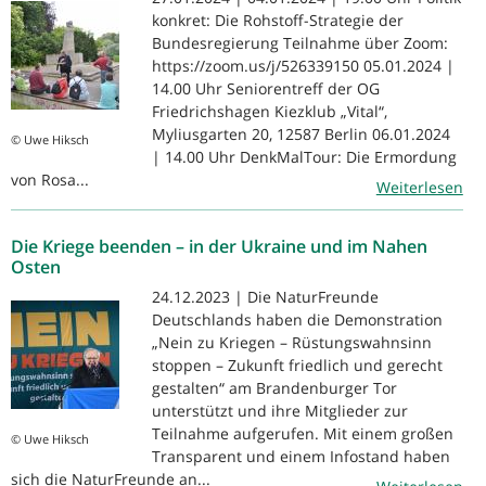
konkret: Die Rohstoff-Strategie der
Bundesregierung Teilnahme über Zoom:
https://zoom.us/j/526339150 05.01.2024 |
14.00 Uhr Seniorentreff der OG
Friedrichshagen Kiezklub „Vital“,
Myliusgarten 20, 12587 Berlin 06.01.2024
© Uwe Hiksch
| 14.00 Uhr DenkMalTour: Die Ermordung
von Rosa...
Weiterlesen
Die Kriege beenden – in der Ukraine und im Nahen
Osten
24.12.2023 | Die NaturFreunde
Deutschlands haben die Demonstration
„Nein zu Kriegen – Rüstungswahnsinn
stoppen – Zukunft friedlich und gerecht
gestalten“ am Brandenburger Tor
unterstützt und ihre Mitglieder zur
Teilnahme aufgerufen. Mit einem großen
© Uwe Hiksch
Transparent und einem Infostand haben
sich die NaturFreunde an...