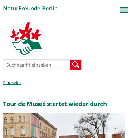
NaturFreunde Berlin
Jump to navigation
Suchformular
Suche
Sie
Startseite
sind
hier
Tour de Museé startet wieder durch