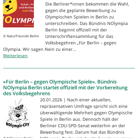
Die Berliner*innen bekommen die Wahl,
gegen die geplante Bewerbung zu
Olympischen Spielen in Berlin zu
unterschreiben. Das Bündnis NOlympia
Berlin beginnt offiziell mit der
Unterschriftensammlung für das
© NaturFreunde Berlin
Volksbegehren „Für Berlin – gegen
Olympia. Wir sagen Nein zu einer...
Weiterlesen
über
Save
the
date:
»Für Berlin – gegen Olympische Spiele«. Bündnis
NOlympia
NOlympia Berlin startet offiziell mit der Vorbereitung
startet
des Volksbegehrens
am
20.01.2026 | Nach einer aktuellen,
22.04.2026
repräsentativen Umfrage spricht sich eine
mit
überwältigende Mehrheit gegen Olympische
der
Spiele in Berlin aus. Dennoch hält der
Unterschriftensammlung
Berliner CDU-SPD-Senat weiterhin an der
für
Bewerbung fest. Darum hat das Bündnis
das