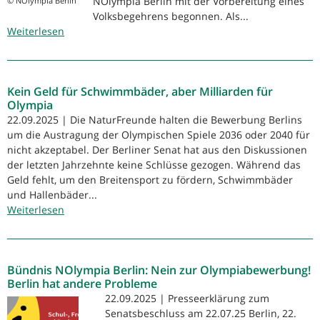
NOlympia Berlin mit der Vorbereitung eines
© NOlympia Berlin
Volksbegehren
Volksbegehrens begonnen. Als...
Weiterlesen
über
»Für
Berlin
–
Kein Geld für Schwimmbäder, aber Milliarden für
gegen
Olympia
Olympische
22.09.2025 | Die NaturFreunde halten die Bewerbung Berlins
Spiele«.
um die Austragung der Olympischen Spiele 2036 oder 2040 für
Bündnis
nicht akzeptabel. Der Berliner Senat hat aus den Diskussionen
NOlympia
der letzten Jahrzehnte keine Schlüsse gezogen. Während das
Berlin
Geld fehlt, um den Breitensport zu fördern, Schwimmbäder
startet
und Hallenbäder...
offiziell
Weiterlesen
über
mit
Kein
der
Geld
Vorbereitung
für
des
Bündnis NOlympia Berlin: Nein zur Olympiabewerbung!
Schwimmbäder,
Volksbegehrens
Berlin hat andere Probleme
aber
22.09.2025 | Presseerklärung zum
Milliarden
Senatsbeschluss am 22.07.25 Berlin, 22.
für