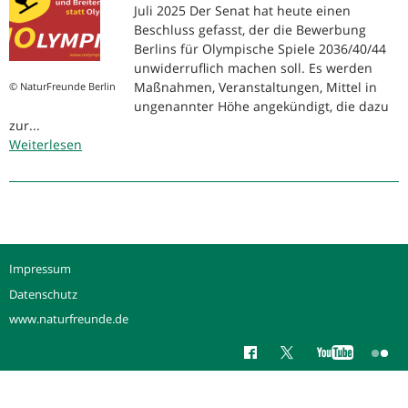
Juli 2025 Der Senat hat heute einen
Olympia
Beschluss gefasst, der die Bewerbung
Berlins für Olympische Spiele 2036/40/44
unwiderruflich machen soll. Es werden
Maßnahmen, Veranstaltungen, Mittel in
© NaturFreunde Berlin
ungenannter Höhe angekündigt, die dazu
zur...
Weiterlesen
über
Bündnis
NOlympia
Berlin:
Nein
zur
Olympiabewerbung!
Impressum
Berlin
Datenschutz
hat
andere
www.naturfreunde.de
Probleme