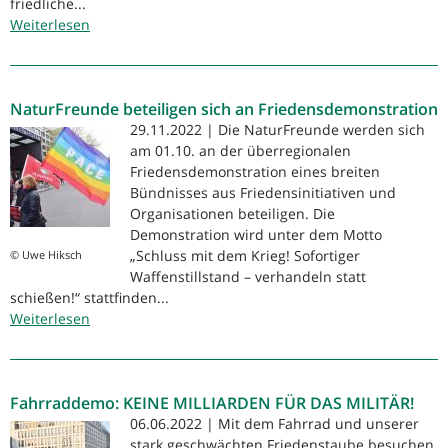
friedliche...
Weiterlesen
über
Demonstration:
Keinen
Euro
NaturFreunde beteiligen sich an Friedensdemonstration
für
Krieg
29.11.2022 | Die NaturFreunde werden sich
und
am 01.10. an der überregionalen
Zerstörung!
Friedensdemonstration eines breiten
Statt
Bündnisses aus Friedensinitiativen und
dessen
Organisationen beteiligen. Die
Milliarden
Demonstration wird unter dem Motto
für
„Schluss mit dem Krieg! Sofortiger
© Uwe Hiksch
eine
Waffenstillstand – verhandeln statt
schießen!“ stattfinden...
soziale,
Weiterlesen
gerechte
über
und
NaturFreunde
ökologische
beteiligen
Friedenspolitik!
sich
Fahrraddemo: KEINE MILLIARDEN FÜR DAS MILITÄR!
an
Friedensdemonstration
06.06.2022 | Mit dem Fahrrad und unserer
stark geschwächten Friedenstaube besuchen