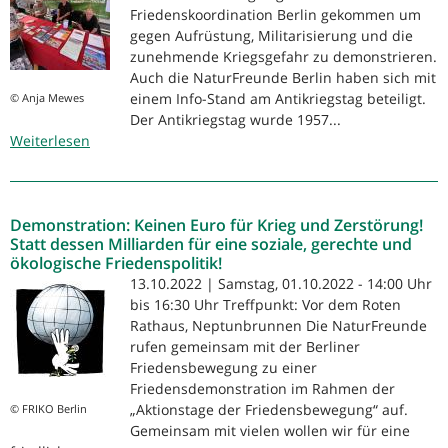
Friedenskoordination Berlin gekommen um
gegen Aufrüstung, Militarisierung und die
zunehmende Kriegsgefahr zu demonstrieren.
Auch die NaturFreunde Berlin haben sich mit
einem Info-Stand am Antikriegstag beteiligt.
© Anja Mewes
Der Antikriegstag wurde 1957...
Weiterlesen
über
NaturFreunde
Berlin
beim
Demonstration: Keinen Euro für Krieg und Zerstörung!
Antikriegstag
Statt dessen Milliarden für eine soziale, gerechte und
ökologische Friedenspolitik!
13.10.2022 | Samstag, 01.10.2022 - 14:00 Uhr
bis 16:30 Uhr Treffpunkt: Vor dem Roten
Rathaus, Neptunbrunnen Die NaturFreunde
rufen gemeinsam mit der Berliner
Friedensbewegung zu einer
Friedensdemonstration im Rahmen der
„Aktionstage der Friedensbewegung“ auf.
© FRIKO Berlin
Gemeinsam mit vielen wollen wir für eine