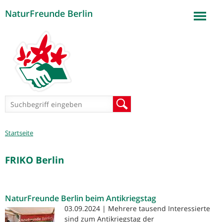
NaturFreunde Berlin
Jump to navigation
Suchformular
Suche
Sie
Startseite
sind
hier
FRIKO Berlin
NaturFreunde Berlin beim Antikriegstag
03.09.2024 | Mehrere tausend Interessierte
sind zum Antikriegstag der