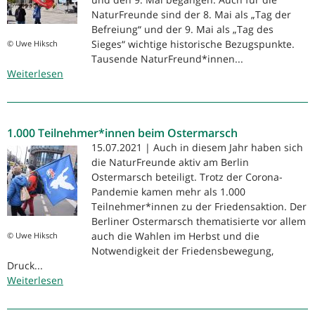
Für
NaturFreunde sind der 8. Mai als „Tag der
Entspannung
Befreiung“ und der 9. Mai als „Tag des
statt
Sieges“ wichtige historische Bezugspunkte.
© Uwe Hiksch
Konfrontation.
Tausende NaturFreund*innen...
Weiterlesen
über
„Wer
nicht
feiert,
1.000 Teilnehmer*innen beim Ostermarsch
hat
verloren!“
15.07.2021 | Auch in diesem Jahr haben sich
die NaturFreunde aktiv am Berlin
Ostermarsch beteiligt. Trotz der Corona-
Pandemie kamen mehr als 1.000
Teilnehmer*innen zu der Friedensaktion. Der
Berliner Ostermarsch thematisierte vor allem
auch die Wahlen im Herbst und die
© Uwe Hiksch
Notwendigkeit der Friedensbewegung,
Druck...
Weiterlesen
über
1.000
Teilnehmer*innen