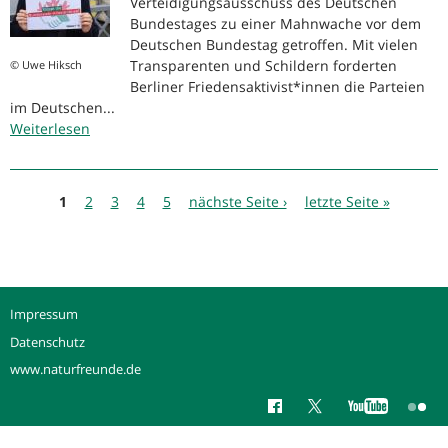
Ostermarsch:
Verteidigungsausschuss des Deutschen
Rund
Bundestages zu einer Mahnwache vor dem
1.000
Deutschen Bundestag getroffen. Mit vielen
Teilnehmer*innen
Transparenten und Schildern forderten
© Uwe Hiksch
am
Berliner Friedensaktivist*innen die Parteien
im Deutschen...
Berliner
Weiterlesen
Ostermarsch
über
Nein
zu
Seiten
Kampfdrohnen
1
2
3
4
5
nächste Seite ›
letzte Seite »
für
die
Bundeswehr
Impressum
Datenschutz
www.naturfreunde.de