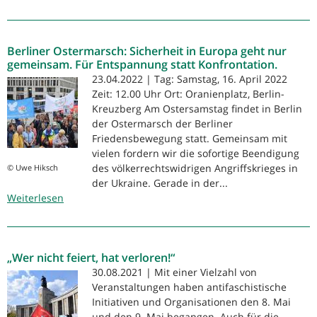
NaturFreunde
beteiligen
sich
Berliner Ostermarsch: Sicherheit in Europa geht nur
an
gemeinsam. Für Entspannung statt Konfrontation.
Luxemburg-
23.04.2022 | Tag: Samstag, 16. April 2022
Liebknecht-
Zeit: 12.00 Uhr Ort: Oranienplatz, Berlin-
Ehrungen
Kreuzberg Am Ostersamstag findet in Berlin
der Ostermarsch der Berliner
Friedensbewegung statt. Gemeinsam mit
vielen fordern wir die sofortige Beendigung
des völkerrechtswidrigen Angriffskrieges in
© Uwe Hiksch
der Ukraine. Gerade in der...
Weiterlesen
über
Berliner
Ostermarsch:
Sicherheit
„Wer nicht feiert, hat verloren!“
in
Europa
30.08.2021 | Mit einer Vielzahl von
geht
Veranstaltungen haben antifaschistische
nur
Initiativen und Organisationen den 8. Mai
gemeinsam.
und den 9. Mai begangen. Auch für die