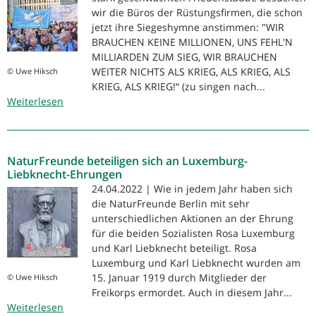
wir die Büros der Rüstungsfirmen, die schon
jetzt ihre Siegeshymne anstimmen: "WIR
BRAUCHEN KEINE MILLIONEN, UNS FEHL'N
MILLIARDEN ZUM SIEG, WIR BRAUCHEN
WEITER NICHTS ALS KRIEG, ALS KRIEG, ALS
© Uwe Hiksch
KRIEG, ALS KRIEG!“ (zu singen nach...
Weiterlesen
über
Fahrraddemo:
KEINE
MILLIARDEN
NaturFreunde beteiligen sich an Luxemburg-
FÜR
Liebknecht-Ehrungen
DAS
24.04.2022 | Wie in jedem Jahr haben sich
MILITÄR!
die NaturFreunde Berlin mit sehr
unterschiedlichen Aktionen an der Ehrung
für die beiden Sozialisten Rosa Luxemburg
und Karl Liebknecht beteiligt. Rosa
Luxemburg und Karl Liebknecht wurden am
15. Januar 1919 durch Mitglieder der
© Uwe Hiksch
Freikorps ermordet. Auch in diesem Jahr...
Weiterlesen
über