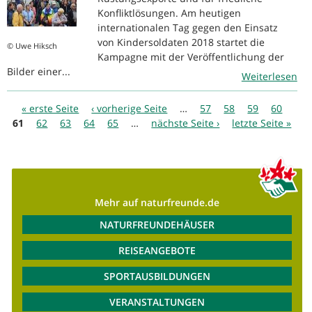
Konfliktlösungen. Am heutigen
internationalen Tag gegen den Einsatz
von Kindersoldaten 2018 startet die
© Uwe Hiksch
Kampagne mit der Veröffentlichung der
Bilder einer...
Weiterlesen
Seiten
« erste Seite
‹ vorherige Seite
…
57
58
59
60
61
62
63
64
65
…
nächste Seite ›
letzte Seite »
Mehr auf naturfreunde.de
NATURFREUNDEHÄUSER
REISEANGEBOTE
SPORTAUSBILDUNGEN
VERANSTALTUNGEN