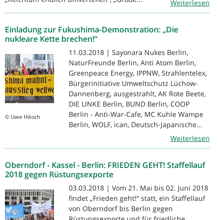
Weiterlesen
Einladung zur Fukushima-Demonstration: „Die
nukleare Kette brechen!“
11.03.2018 | Sayonara Nukes Berlin,
NaturFreunde Berlin, Anti Atom Berlin,
Greenpeace Energy, IPPNW, Strahlentelex,
Bürgerinitiative Umweltschutz Lüchow-
Dannenberg, ausgestrahlt, AK Rote Beete,
DIE LINKE Berlin, BUND Berlin, COOP
Berlin - Anti-War-Cafe, MC Kuhle Wampe
© Uwe Hiksch
Berlin, WOLF, ican, Deutsch-Japanische...
Weiterlesen
Oberndorf - Kassel - Berlin: FRIEDEN GEHT! Staffellauf
2018 gegen Rüstungsexporte
03.03.2018 | Vom 21. Mai bis 02. Juni 2018
findet „Frieden geht!“ statt, ein Staffellauf
von Oberndorf bis Berlin gegen
Rüstungsexporte und für friedliche