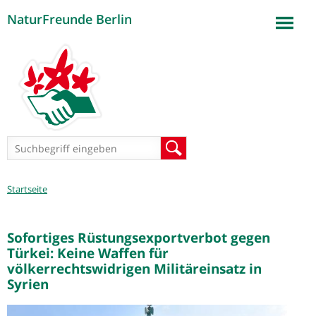
NaturFreunde Berlin
Jump to navigation
Suchformular
Suche
Sie
Startseite
sind
hier
Sofortiges Rüstungsexportverbot gegen
Türkei: Keine Waffen für
völkerrechtswidrigen Militäreinsatz in
Syrien