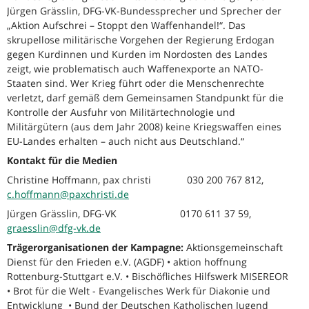
Jürgen Grässlin, DFG-VK-Bundessprecher und Sprecher der
„Aktion Aufschrei – Stoppt den Waffenhandel!“. Das
skrupellose militärische Vorgehen der Regierung Erdogan
gegen Kurdinnen und Kurden im Nordosten des Landes
zeigt, wie problematisch auch Waffenexporte an NATO-
Staaten sind. Wer Krieg führt oder die Menschenrechte
verletzt, darf gemäß dem Gemeinsamen Standpunkt für die
Kontrolle der Ausfuhr von Militärtechnologie und
Militärgütern (aus dem Jahr 2008) keine Kriegswaffen eines
EU-Landes erhalten – auch nicht aus Deutschland.“
Kontakt für die Medien
Christine Hoffmann, pax christi 030 200 767 812,
c.hoffmann@paxchristi.de
Jürgen Grässlin, DFG-VK 0170 611 37 59,
graesslin@dfg-vk.de
Trägerorganisationen der Kampagne:
Aktionsgemeinschaft
Dienst für den Frieden e.V. (AGDF) • aktion hoffnung
Rottenburg-Stuttgart e.V. • Bischöfliches Hilfswerk MISEREOR
• Brot für die Welt - Evangelisches Werk für Diakonie und
Entwicklung • Bund der Deutschen Katholischen Jugend