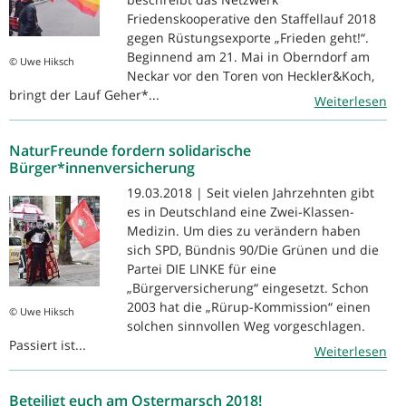
Friedenskooperative den Staffellauf 2018
gegen Rüstungsexporte „Frieden geht!“.
Beginnend am 21. Mai in Oberndorf am
© Uwe Hiksch
Neckar vor den Toren von Heckler&Koch,
bringt der Lauf Geher*...
Weiterlesen
NaturFreunde fordern solidarische
Bürger*innenversicherung
19.03.2018 | Seit vielen Jahrzehnten gibt
es in Deutschland eine Zwei-Klassen-
Medizin. Um dies zu verändern haben
sich SPD, Bündnis 90/Die Grünen und die
Partei DIE LINKE für eine
„Bürgerversicherung“ eingesetzt. Schon
2003 hat die „Rürup-Kommission“ einen
© Uwe Hiksch
solchen sinnvollen Weg vorgeschlagen.
Passiert ist...
Weiterlesen
Beteiligt euch am Ostermarsch 2018!