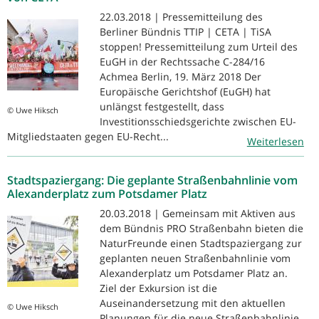
22.03.2018 | Pressemitteilung des
Berliner Bündnis TTIP | CETA | TiSA
stoppen! Pressemitteilung zum Urteil des
EuGH in der Rechtssache C-284/16
Achmea Berlin, 19. März 2018 Der
Europäische Gerichtshof (EuGH) hat
unlängst festgestellt, dass
© Uwe Hiksch
Investitionsschiedsgerichte zwischen EU-
Mitgliedstaaten gegen EU-Recht...
Weiterlesen
Stadtspaziergang: Die geplante Straßenbahnlinie vom
Alexanderplatz zum Potsdamer Platz
20.03.2018 | Gemeinsam mit Aktiven aus
dem Bündnis PRO Straßenbahn bieten die
NaturFreunde einen Stadtspaziergang zur
geplanten neuen Straßenbahnlinie vom
Alexanderplatz um Potsdamer Platz an.
Ziel der Exkursion ist die
Auseinandersetzung mit den aktuellen
© Uwe Hiksch
Planungen für die neue Straßenbahnlinie