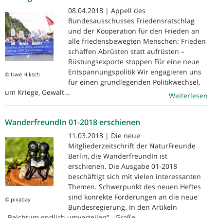
08.04.2018 | Appell des
Bundesausschusses Friedensratschlag
und der Kooperation für den Frieden an
alle friedensbewegten Menschen: Frieden
schaffen Abrüsten statt aufrüsten –
Rüstungsexporte stoppen Für eine neue
Entspannungspolitik Wir engagieren uns
© Uwe Hiksch
für einen grundlegenden Politikwechsel,
um Kriege, Gewalt...
Weiterlesen
WanderfreundIn 01-2018 erschienen
11.03.2018 | Die neue
Mitgliederzeitschrift der NaturFreunde
Berlin, die WanderfreundIn ist
erschienen. Die Ausgabe 01-2018
beschäftigt sich mit vielen interessanten
Themen. Schwerpunkt des neuen Heftes
sind konrekte Forderungen an die neue
© pixabay
Bundesregierung. In den Artikeln
„Reichtum endlich umverteilen“, „Große...