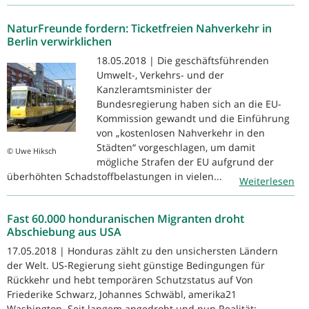
NaturFreunde fordern: Ticketfreien Nahverkehr in
Berlin verwirklichen
18.05.2018 | Die geschäftsführenden
Umwelt-, Verkehrs- und der
Kanzleramtsminister der
Bundesregierung haben sich an die EU-
Kommission gewandt und die Einführung
von „kostenlosen Nahverkehr in den
Städten“ vorgeschlagen, um damit
© Uwe Hiksch
mögliche Strafen der EU aufgrund der
überhöhten Schadstoffbelastungen in vielen...
Weiterlesen
Fast 60.000 honduranischen Migranten droht
Abschiebung aus USA
17.05.2018 | Honduras zählt zu den unsichersten Ländern
der Welt. US-Regierung sieht günstige Bedingungen für
Rückkehr und hebt temporären Schutzstatus auf Von
Friederike Schwarz, Johannes Schwäbl, amerika21
Washington. Seit langem angedroht und nun Realität: