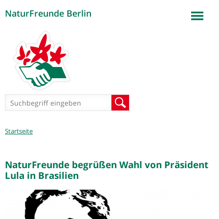
NaturFreunde Berlin
Jump to navigation
Suchformular
Suche
Sie
Startseite
sind
hier
NaturFreunde begrüßen Wahl von Präsident
Lula in Brasilien