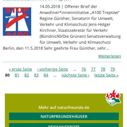
14.05.2018 | Offener Brief der
Anwohner*inneninitiative „A100 Treptow“
Regine Günther, Senatorin für Umwelt,
Verkehr und Klimaschutz Jens-Holger
Kirchner, Staatssekretär für Verkehr
(Bündnis90/Die Grünen) Senatsverwaltung
für Umwelt, Verkehr und Klimaschutz
Berlin, den 11.5.2018 Sehr geehrte Frau Günther, sehr...
Weiterlesen
Seiten
« erste Seite
‹ vorherige Seite
…
76
77
78
79
80
81
82
83
84
…
nächste Seite ›
letzte Seite »
Mehr auf naturfreunde.de
NATURFREUNDEHÄUSER
REISEANGEBOTE