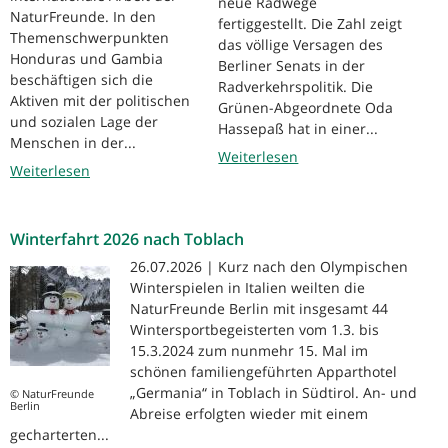
neue Radwege
NaturFreunde. In den
fertiggestellt. Die Zahl zeigt
Themenschwerpunkten
das völlige Versagen des
Honduras und Gambia
Berliner Senats in der
beschäftigen sich die
Radverkehrspolitik. Die
Aktiven mit der politischen
Grünen-Abgeordnete Oda
und sozialen Lage der
Hassepaß hat in einer...
Menschen in der...
Weiterlesen
Weiterlesen
Winterfahrt 2026 nach Toblach
26.07.2026 | Kurz nach den Olympischen
Winterspielen in Italien weilten die
NaturFreunde Berlin mit insgesamt 44
Wintersportbegeisterten vom 1.3. bis
15.3.2024 zum nunmehr 15. Mal im
schönen familiengeführten Apparthotel
„Germania“ in Toblach in Südtirol. An- und
© NaturFreunde
Berlin
Abreise erfolgten wieder mit einem
gecharterten...