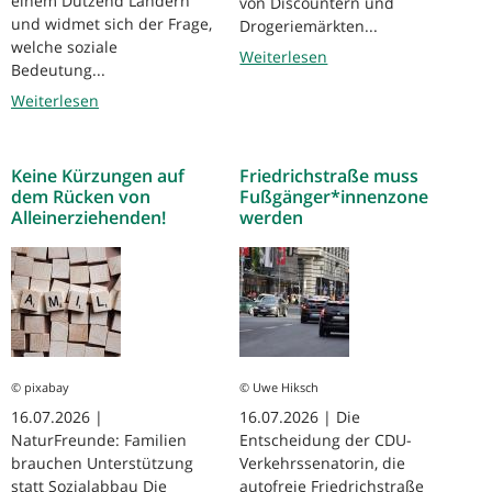
einem Dutzend Ländern
von Discountern und
und widmet sich der Frage,
Drogeriemärkten...
welche soziale
Weiterlesen
Bedeutung...
Weiterlesen
Keine Kürzungen auf
Friedrichstraße muss
dem Rücken von
Fußgänger*innenzone
Alleinerziehenden!
werden
© pixabay
© Uwe Hiksch
16.07.2026 |
16.07.2026 | Die
NaturFreunde: Familien
Entscheidung der CDU-
brauchen Unterstützung
Verkehrssenatorin, die
statt Sozialabbau Die
autofreie Friedrichstraße