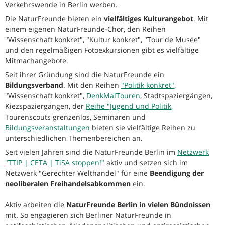
Verkehrswende in Berlin werben.
Die NaturFreunde bieten ein
vielfältiges Kulturangebot
. Mit
einem eigenen NaturFreunde-Chor, den Reihen
"Wissenschaft konkret", "Kultur konkret", "Tour de Musée"
und den regelmäßigen Fotoexkursionen gibt es vielfältige
Mitmachangebote.
Seit ihrer Gründung sind die NaturFreunde ein
Bildungsverband
. Mit den Reihen
"Politik konkret"
,
"Wissenschaft konkret",
DenkMalTouren
, Stadtspaziergängen,
Kiezspaziergängen, der
Reihe "Jugend und Politik
,
Tourenscouts grenzenlos, Seminaren und
Bildungsveranstaltungen
bieten sie vielfältige Reihen zu
unterschiedlichen Themenbereichen an.
Seit vielen Jahren sind die NaturFreunde Berlin im
Netzwerk
"TTIP | CETA | TiSA stoppen!"
aktiv und setzen sich im
Netzwerk "Gerechter Welthandel" für eine
Beendigung der
neoliberalen Freihandelsabkommen
ein.
Aktiv arbeiten die
NaturFreunde Berlin in vielen Bündnissen
mit. So engagieren sich Berliner NaturFreunde in