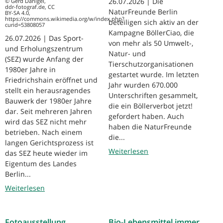
26.07.2026 | Die
© Gerd Danigel,
ddr-fotograf.de, CC
NaturFreunde Berlin
BY-SA 4.0,
https://commons.wikimedia.org/w/index.php?
beteiligen sich aktiv an der
curid=53808057
Kampagne BöllerCiao, die
26.07.2026 | Das Sport-
von mehr als 50 Umwelt-,
und Erholungszentrum
Natur- und
(SEZ) wurde Anfang der
Tierschutzorganisationen
1980er Jahre in
gestartet wurde. Im letzten
Friedrichshain eröffnet und
Jahr wurden 670.000
stellt ein herausragendes
Unterschriften gesammelt,
Bauwerk der 1980er Jahre
die ein Böllerverbot jetzt!
dar. Seit mehreren Jahren
gefordert haben. Auch
wird das SEZ nicht mehr
haben die NaturFreunde
betrieben. Nach einem
die...
langen Gerichtsprozess ist
Weiterlesen
das SEZ heute wieder im
Eigentum des Landes
Berlin...
Weiterlesen
Fotoausstellung
Bio-Lebensmittel immer