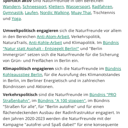
Sportlich aktiv
sind NaturFreunde in den Bereichen
Wandern
,
Schneesport
,
Klettern
,
Wassersport
,
Radfahren
,
Gymnastik
,
Laufen
,
Nordic Walking
,
Muay Thai
, Tischtennis
und
Yoga
.
Umweltpolitisch engagieren
sich die NaturFreunde vor allem
in den Bereichen
Anti-Atom-Arbeit
, Verkehrspolitik,
NaturaTrails,
Anti-Kohle-Arbeit
und Klimapolitik. Im
Bündnis
"Natur statt Asphalt - Entsiegelt Berlin!"
und "Berlin
Immergrün" setzen sich die NaturFreunde für die Sicherung
von Grün- und Freiflächen in Berlin ein.
Klimapolitisch engagieren
sich die NaturFreunde im
Bündnis
Kohleausstieg Berlin
, für die Ausrufung des Klimanotstandes
in Berlin, im Berliner Energietisch und in zahlreichen
Bündnissen und Aktionen.
Verkehrspolitisch
sind die NaturFreunde im
Bündnis "PRO
Straßenbahn"
, im
Bündnis "A 100 stoppen"
, im Bündnis
"Straßen für alle", für "Berlin autofrei" und für einen
flächendeckenden Ausbau der Radinfrastruktur engagiert. In
den Jahren 2020-2023 werden die NaturFreunde mit der
Kampagne "autofrei und Spaß dabei!" für eine konsequente