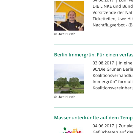
DIE LINKE und Bündn
Vorsitzende der Na
Ticketteilen, Uwe H
Nachtflugverbot - (Be
© Uwe Hiksch
Berlin Immergrün: Für einen verfa
03.08.2017 | In eine
90/Die Grünen Berl
Koalitionsverhandlu
Immergrün" formulie
Koalitionsvereinbar
© Uwe Hiksch
Massenunterkünfte auf dem Tempel
04.06.2017 | Zur ak
Geflüchteten auf de