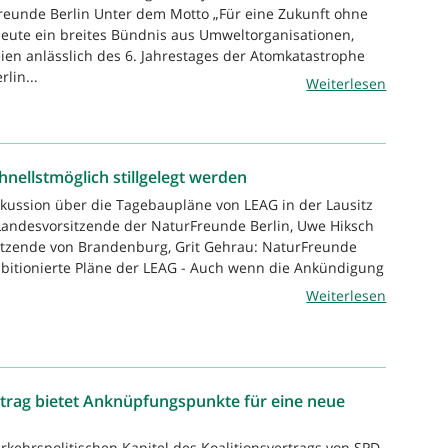
reunde Berlin Unter dem Motto „Für eine Zukunft ohne
eute ein breites Bündnis aus Umweltorganisationen,
eien anlässlich des 6. Jahrestages der Atomkatastrophe
lin...
Weiterlesen
nellstmöglich stillgelegt werden
skussion über die Tagebaupläne von LEAG in der Lausitz
. Landesvorsitzende der NaturFreunde Berlin, Uwe Hiksch
itzende von Brandenburg, Grit Gehrau: NaturFreunde
mbitionierte Pläne der LEAG - Auch wenn die Ankündigung
Weiterlesen
rtrag bietet Anknüpfungspunkte für eine neue
rkehrspolitischen Kapitel des Koalitionsvertrags von SPD,