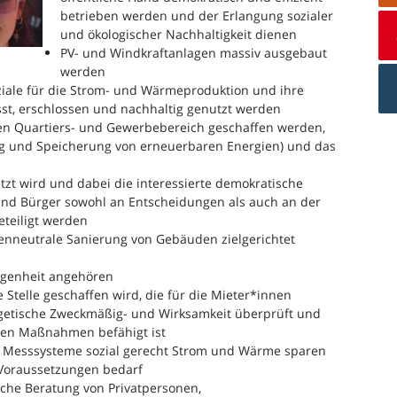
betrieben werden und der Erlangung sozialer
und ökologischer Nachhaltigkeit dienen
PV- und Windkraftanlagen massiv ausgebaut
werden
iale für die Strom- und Wärmeproduktion und ihre
sst, erschlossen und nachhaltig genutzt werden
 den Quartiers- und Gewerbebereich geschaffen werden,
g und Speicherung von erneuerbaren Energien) und das
etzt wird und dabei die interessierte demokratische
n und Bürger sowohl an Entscheidungen als auch an der
teiligt werden
nneutrale Sanierung von Gebäuden zielgerichtet
ngenheit angehören
 Stelle geschaffen wird, die für die Mieter*innen
getische Zweckmäßig- und Wirksamkeit überprüft und
chen Maßnahmen befähigt ist
te Messsysteme sozial gerecht Strom und Wärme sparen
r Voraussetzungen bedarf
hliche Beratung von Privatpersonen,