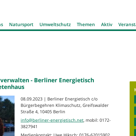
Jump to navigation
ns
Natursport
Umweltschutz
Themen
Aktiv
Veranst
erwalten - Berliner Energietisch
etenhaus
08.09.2023 | Berliner Energietisch c/o
Bürgerbegehren Klimaschutz, Greifswalder
Straße 4, 10405 Berlin
info@berliner-energietisch.net
, mobil: 0172-
3827941
Medienkontakt: Uwe Hiksch: 0176-62015902