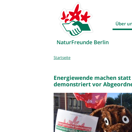
Über u
NaturFreunde Berlin
Sie
Startseite
sind
hier
Energiewende machen statt v
demonstriert vor Abgeordn