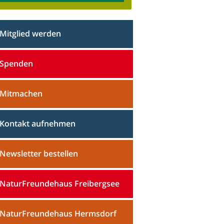
Mitglied werden
Spenden
Mitmachen
Kontakt aufnehmen
Newsletter bestellen
NaturFreundehaus Freibergsee
NaturFreundehaus Hermsdorf