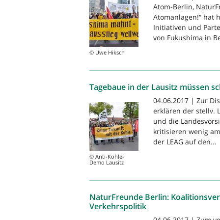
Atom-Berlin, NaturF
Atomanlagen!“ hat h
Initiativen und Part
von Fukushima in Ber
© Uwe Hiksch
Tagebaue in der Lausitz müssen sch
04.06.2017 | Zur Di
erklären der stellv
und die Landesvors
kritisieren wenig a
der LEAG auf den...
© Anti-Kohle-
Demo Lausitz
NaturFreunde Berlin: Koalitionsve
Verkehrspolitik
04.06.2017 | Zum ve