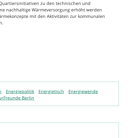
uartiersinitiativen zu den technischen und
ine nachhaltige Wärmeversorgung erhöht werden
 Wärmekonzepte mit den Aktivitäten zur kommunalen
n.
h
Energiepolitik
Energietisch
Energiewende
urFreunde Berlin