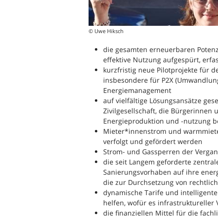
© Uwe Hiksch
die gesamten erneuerbaren Potenz
effektive Nutzung aufgespürt, erfa
kurzfristig neue Pilotprojekte für
insbesondere für P2X (Umwandlun
Energiemanagement
auf vielfältige Lösungsansätze ges
Zivilgesellschaft, die Bürgerinne
Energieproduktion und -nutzung be
Mieter*innenstrom und warmmiete
verfolgt und gefördert werden
Strom- und Gassperren der Verga
die seit Langem geforderte zentrale
Sanierungsvorhaben auf ihre ener
die zur Durchsetzung von rechtli
dynamische Tarife und intelligen
helfen, wofür es infrastrukturelle
die finanziellen Mittel für die fac