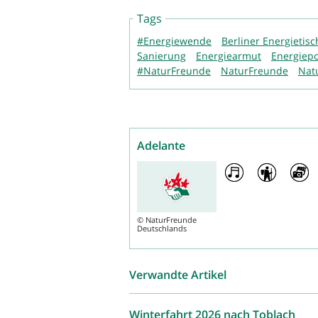
Tags
#Energiewende
Berliner Energietisc
Sanierung
Energiearmut
Energiepol
#NaturFreunde
NaturFreunde
Nat
Adelante
©
NaturFreunde
Deutschlands
Verwandte Artikel
Winterfahrt 2026 nach Toblach