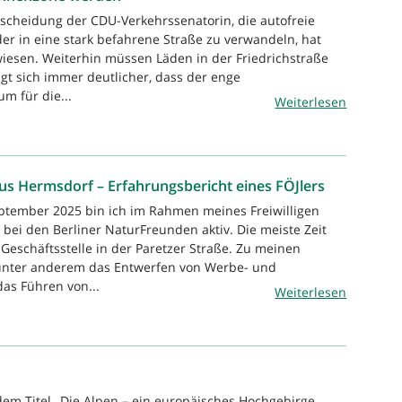
tscheidung der CDU-Verkehrssenatorin, die autofreie
der in eine stark befahrene Straße zu verwandeln, hat
rwiesen. Weiterhin müssen Läden in der Friedrichstraße
gt sich immer deutlicher, dass der enge
m für die...
Weiterlesen
s Hermsdorf – Erfahrungsbericht eines FÖJlers
eptember 2025 bin ich im Rahmen meines Freiwilligen
 bei den Berliner NaturFreunden aktiv. Die meiste Zeit
 Geschäftsstelle in der Paretzer Straße. Zu meinen
nter anderem das Entwerfen von Werbe- und
das Führen von...
Weiterlesen
dem Titel „Die Alpen – ein europäisches Hochgebirge