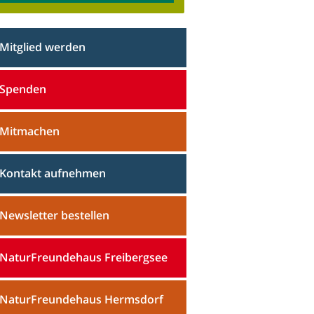
Mitglied werden
Spenden
Mitmachen
Kontakt aufnehmen
Newsletter bestellen
NaturFreundehaus Freibergsee
NaturFreundehaus Hermsdorf