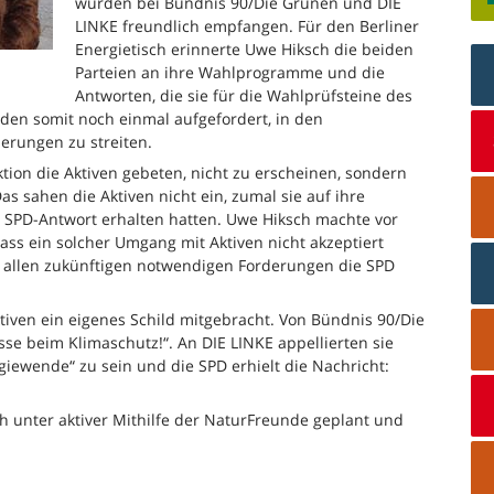
wurden bei Bündnis 90/Die Grünen und DIE
LINKE freundlich empfangen. Für den Berliner
Energietisch erinnerte Uwe Hiksch die beiden
Parteien an ihre Wahlprogramme und die
Antworten, die sie für die Wahlprüfsteine des
den somit noch einmal aufgefordert, in den
erungen zu streiten.
ktion die Aktiven gebeten, nicht zu erscheinen, sondern
as sahen die Aktiven nicht ein, zumal sie auf ihre
e SPD-Antwort erhalten hatten. Uwe Hiksch machte vor
ss ein solcher Umgang mit Aktiven nicht akzeptiert
i allen zukünftigen notwendigen Forderungen die SPD
ktiven ein eigenes Schild mitgebracht. Von Bündnis 90/Die
e beim Klimaschutz!“. An DIE LINKE appellierten sie
giewende“ zu sein und die SPD erhielt die Nachricht:
ch unter aktiver Mithilfe der NaturFreunde geplant und