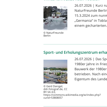
26.07.2026 | Kurz n
NaturFreunde Berlin
15.3.2024 zum nunm
„Germania“ in Tobla
einem gecharterten.
© NaturFreunde
Berlin
Sport- und Erholungszentrum erha
26.07.2026 | Das S
1980er Jahre in Frie
Bauwerk der 1980er 
betrieben. Nach ein
Eigentum des Landes
© Gerd Danigel,
ddr-fotograf.de, CC
BY-SA 4.0,
https://commons.wikimedia.org/w/index.php?
curid=53808057