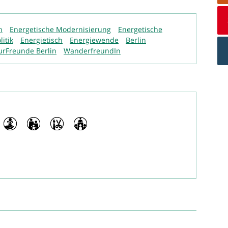
h
Energetische Modernisierung
Energetische
itik
Energietisch
Energiewende
Berlin
urFreunde Berlin
WanderfreundIn