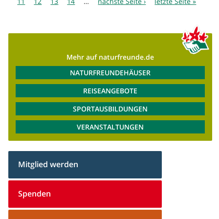
11
12
13
14
…
nächste Seite ›
letzte Seite »
Mehr auf naturfreunde.de
NATURFREUNDEHÄUSER
REISEANGEBOTE
SPORTAUSBILDUNGEN
VERANSTALTUNGEN
Mitglied werden
Spenden