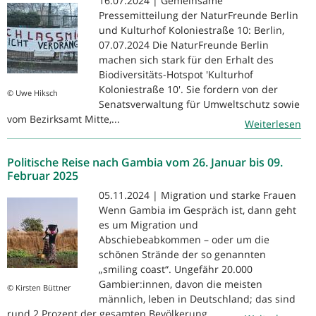
16.07.2024 | Gemeinsame
Pressemitteilung der NaturFreunde Berlin
und Kulturhof Koloniestraße 10: Berlin,
07.07.2024 Die NaturFreunde Berlin
machen sich stark für den Erhalt des
Biodiversitäts-Hotspot 'Kulturhof
Koloniestraße 10'. Sie fordern von der
© Uwe Hiksch
Senatsverwaltung für Umweltschutz sowie
vom Bezirksamt Mitte,...
Weiterlesen
Politische Reise nach Gambia vom 26. Januar bis 09.
Februar 2025
05.11.2024 | Migration und starke Frauen
Wenn Gambia im Gespräch ist, dann geht
es um Migration und
Abschiebeabkommen – oder um die
schönen Strände der so genannten
„smiling coast“. Ungefähr 20.000
Gambier:innen, davon die meisten
© Kirsten Büttner
männlich, leben in Deutschland; das sind
rund 2 Prozent der gesamten Bevölkerung...