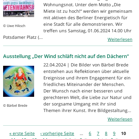
Wohnungsnot. Unter dem Motto „Die
Miete ist zu hoch!“ werden wir gemeinsam
mit aktiven des Berliner Energietisch für
eine Stadt für alle demonstrieren. Wir
© Uwe Hiksch
treffen uns Samstag, 01.06.2024 14.00 Uhr
Potsdamer Platz (...
Weiterlesen
Ausstellung „Der Wind schläft nicht auf den Dächern“
22.04.2024 | Die Bilder von Bärbel Brede
entstehen aus Reflektionen über aktuelle
Ereignisse und ihrem Engagement für ein
friedliches Miteinander der Menschen.
Der Wunsch nach einer besseren und
gerechteren Welt, die Liebe zur Natur und
der sorgsame Umgang mit ihr sind
© Bärbel Brede
Themen ihrer Kunst. Ihre Bildgestaltung...
Weiterlesen
Seiten
« erste Seite
‹ vorherige Seite
…
6
7
8
9
10