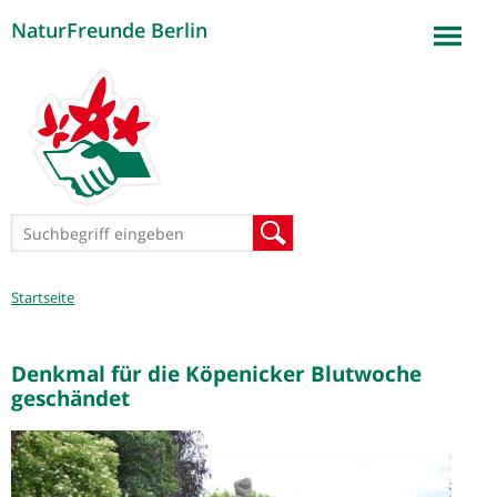
NaturFreunde Berlin
Jump to navigation
Suchformular
Suche
Sie
Startseite
sind
hier
Denkmal für die Köpenicker Blutwoche
geschändet