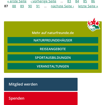
Seiten
« erste Seite
‹ vorherige Seite
…
83
84
85
86
87
88
89
90
91
…
nächste Seite ›
letzte Seite »
Mehr auf naturfreunde.de
NATURFREUNDEHÄUSER
REISEANGEBOTE
SPORTAUSBILDUNGEN
VERANSTALTUNGEN
Mitglied werden
Spenden