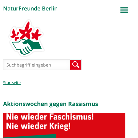
NaturFreunde Berlin
Jump to navigation
Suchformular
Suche
Sie
Startseite
sind
hier
Aktionswochen gegen Rassismus