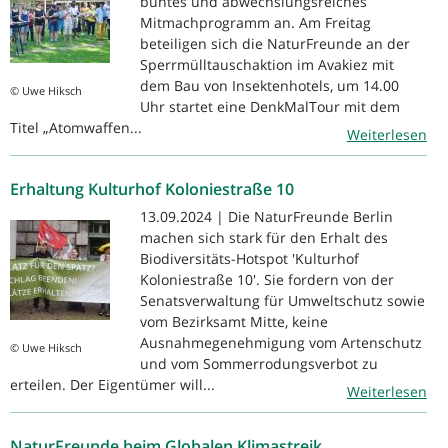
buntes und abwechslungsreiches
Mitmachprogramm an. Am Freitag
beteiligen sich die NaturFreunde an der
Sperrmülltauschaktion im Avakiez mit
dem Bau von Insektenhotels, um 14.00
© Uwe Hiksch
Uhr startet eine DenkMalTour mit dem
Titel „Atomwaffen...
Weiterlesen
Erhaltung Kulturhof Koloniestraße 10
13.09.2024 | Die NaturFreunde Berlin
machen sich stark für den Erhalt des
Biodiversitäts-Hotspot 'Kulturhof
Koloniestraße 10'. Sie fordern von der
Senatsverwaltung für Umweltschutz sowie
vom Bezirksamt Mitte, keine
Ausnahmegenehmigung vom Artenschutz
© Uwe Hiksch
und vom Sommerrodungsverbot zu
erteilen. Der Eigentümer will...
Weiterlesen
NaturFreunde beim Globalen Klimastreik