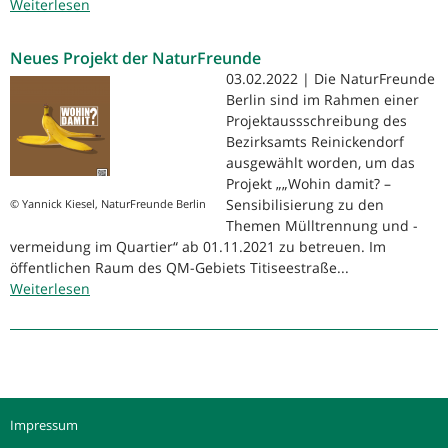
Weiterlesen
über
Projekt
Wohin
Neues Projekt der NaturFreunde
damit?
03.02.2022 | Die NaturFreunde
Berlin sind im Rahmen einer
Projektaussschreibung des
Bezirksamts Reinickendorf
ausgewählt worden, um das
Projekt „„Wohin damit? –
Sensibilisierung zu den
© Yannick Kiesel, NaturFreunde Berlin
Themen Mülltrennung und -
vermeidung im Quartier“ ab 01.11.2021 zu betreuen. Im
öffentlichen Raum des QM-Gebiets Titiseestraße...
Weiterlesen
über
Neues
Projekt
der
NaturFreunde
Impressum