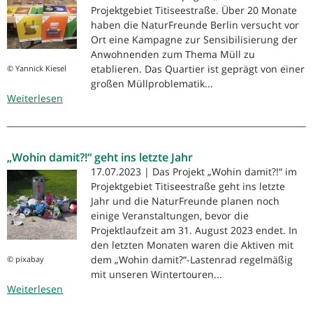
Projektgebiet Titiseestraße. Über 20 Monate
haben die NaturFreunde Berlin versucht vor
Ort eine Kampagne zur Sensibilisierung der
Anwohnenden zum Thema Müll zu
etablieren. Das Quartier ist geprägt von einer
© Yannick Kiesel
großen Müllproblematik...
Weiterlesen
über
Projekt
„Wohin
damit?!“
„Wohin damit?!“ geht ins letzte Jahr
beendet
17.07.2023 | Das Projekt „Wohin damit?!“ im
Projektgebiet Titiseestraße geht ins letzte
Jahr und die NaturFreunde planen noch
einige Veranstaltungen, bevor die
Projektlaufzeit am 31. August 2023 endet. In
den letzten Monaten waren die Aktiven mit
dem „Wohin damit?“-Lastenrad regelmäßig
© pixabay
mit unseren Wintertouren...
Weiterlesen
über
„Wohin