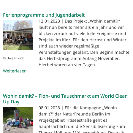
damit?!“
geht
Ferienprogramme und Jugendarbeit
ins
letzte
12.01.2023 | Das Projekt „Wohin damit?!“
Jahr
läuft nun bereits mehr als ein Jahr und wir
blicken zurück auf viele tolle Ereignisse und
Projekte im Kiez. Für den Herbst und Winter
sind auch wieder regelmäßige
Veranstaltungen geplant. Den Beginn machte
das Herbstprogramm Anfang November.
© Uwe Hiksch
Hierbei waren an vier Tagen...
Weiterlesen
über
Ferienprogramme
und
Jugendarbeit
Wohin damit? – Floh- und Tauschmarkt am World Clean
Up Day
08.01.2023 | Für die Kampagne „Wohin
damit?“ der NaturFreunde Berlin im
Projektgebiet Titiseestraße geht es
hauptsächlich um die Sensibilisierung zum
Thema Müll und Müllvermeidung. Deshalb