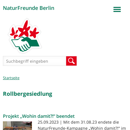
NaturFreunde Berlin
Jump to navigation
Suchformular
Suche
Sie
Startseite
sind
hier
Rollbergesiedlung
Projekt „Wohin damit?!“ beendet
25.09.2023 | Mit dem 31.08.23 endete die
NaturFreunde-Kampagne „Wohin damit?!“ im