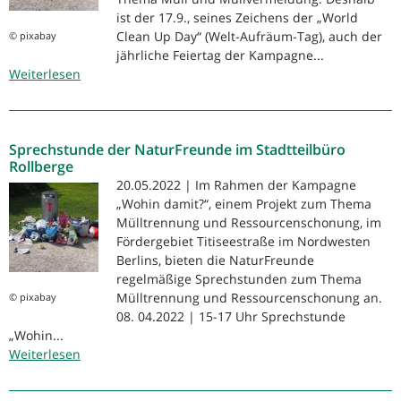
ist der 17.9., seines Zeichens der „World
Clean Up Day“ (Welt-Aufräum-Tag), auch der
© pixabay
jährliche Feiertag der Kampagne...
Weiterlesen
über
Wohin
damit?
–
Sprechstunde der NaturFreunde im Stadtteilbüro
Floh-
Rollberge
und
20.05.2022 | Im Rahmen der Kampagne
Tauschmarkt
„Wohin damit?“, einem Projekt zum Thema
am
Mülltrennung und Ressourcenschonung, im
World
Fördergebiet Titiseestraße im Nordwesten
Clean
Berlins, bieten die NaturFreunde
Up
regelmäßige Sprechstunden zum Thema
Day
Mülltrennung und Ressourcenschonung an.
© pixabay
08. 04.2022 | 15-17 Uhr Sprechstunde
„Wohin...
Weiterlesen
über
Sprechstunde
der