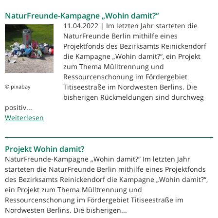
NaturFreunde
NaturFreunde-Kampagne „Wohin damit?“
im
Stadtteilbüro
11.04.2022 | Im letzten Jahr starteten die
Rollberge
NaturFreunde Berlin mithilfe eines
Projektfonds des Bezirksamts Reinickendorf
die Kampagne „Wohin damit?“, ein Projekt
zum Thema Mülltrennung und
Ressourcenschonung im Fördergebiet
Titiseestraße im Nordwesten Berlins. Die
© pixabay
bisherigen Rückmeldungen sind durchweg
positiv...
Weiterlesen
über
NaturFreunde-
Kampagne
Projekt Wohin damit?
„Wohin
damit?“
NaturFreunde-Kampagne „Wohin damit?“ Im letzten Jahr
starteten die NaturFreunde Berlin mithilfe eines Projektfonds
des Bezirksamts Reinickendorf die Kampagne „Wohin damit?“,
ein Projekt zum Thema Mülltrennung und
Ressourcenschonung im Fördergebiet Titiseestraße im
Nordwesten Berlins. Die bisherigen...