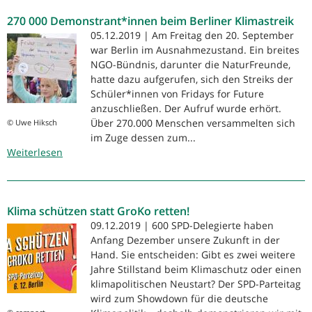
Demo
270 000 Demonstrant*innen beim Berliner Klimastreik
und
Kundgebung:
05.12.2019 | Am Freitag den 20. September
Schienen
war Berlin im Ausnahmezustand. Ein breites
auf
NGO-Bündnis, darunter die NaturFreunde,
die
hatte dazu aufgerufen, sich den Streiks der
Straße!
Schüler*innen von Fridays for Future
Mit
anzuschließen. Der Aufruf wurde erhört.
der
Über 270.000 Menschen versammelten sich
© Uwe Hiksch
Straßenbahn
im Zuge dessen zum...
Weiterlesen
auf
über
den
270
Ku‘damm!
000
Demonstrant*innen
Klima schützen statt GroKo retten!
beim
Berliner
09.12.2019 | 600 SPD-Delegierte haben
Klimastreik
Anfang Dezember unsere Zukunft in der
Hand. Sie entscheiden: Gibt es zwei weitere
Jahre Stillstand beim Klimaschutz oder einen
klimapolitischen Neustart? Der SPD-Parteitag
wird zum Showdown für die deutsche