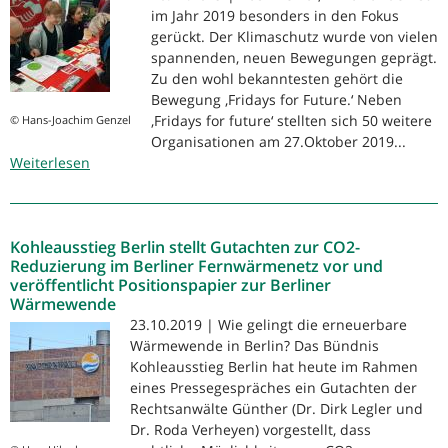
Windkraft
im Jahr 2019 besonders in den Fokus
gerückt. Der Klimaschutz wurde von vielen
spannenden, neuen Bewegungen geprägt.
Zu den wohl bekanntesten gehört die
Bewegung ‚Fridays for Future.‘ Neben
‚Fridays for future‘ stellten sich 50 weitere
© Hans-Joachim Genzel
Organisationen am 27.Oktober 2019...
Weiterlesen
über
Berliner
Klimatag-
2019
Kohleausstieg Berlin stellt Gutachten zur CO2-
Reduzierung im Berliner Fernwärmenetz vor und
veröffentlicht Positionspapier zur Berliner
Wärmewende
23.10.2019 | Wie gelingt die erneuerbare
Wärmewende in Berlin? Das Bündnis
Kohleausstieg Berlin hat heute im Rahmen
eines Pressegespräches ein Gutachten der
Rechtsanwälte Günther (Dr. Dirk Legler und
Dr. Roda Verheyen) vorgestellt, dass