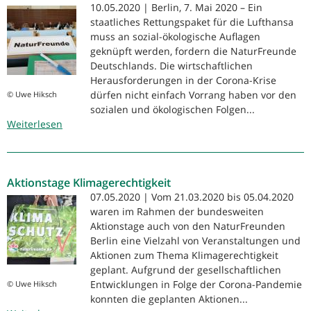
10.05.2020 | Berlin, 7. Mai 2020 – Ein
staatliches Rettungspaket für die Lufthansa
muss an sozial-ökologische Auflagen
geknüpft werden, fordern die NaturFreunde
Deutschlands. Die wirtschaftlichen
Herausforderungen in der Corona-Krise
dürfen nicht einfach Vorrang haben vor den
© Uwe Hiksch
sozialen und ökologischen Folgen...
Weiterlesen
über
Lufthansa-
Rettung
braucht
Aktionstage Klimagerechtigkeit
sozial-
ökologische
07.05.2020 | Vom 21.03.2020 bis 05.04.2020
Auflagen:
waren im Rahmen der bundesweiten
NaturFreunde
Aktionstage auch von den NaturFreunden
Deutschlands
Berlin eine Vielzahl von Veranstaltungen und
fordern
Aktionen zum Thema Klimagerechtigkeit
Verbot
geplant. Aufgrund der gesellschaftlichen
von
Entwicklungen in Folge der Corona-Pandemie
© Uwe Hiksch
Kurzflügen
konnten die geplanten Aktionen...