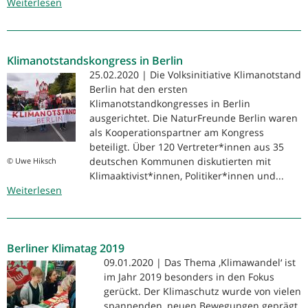
Weiterlesen
unter
über
800
Aktionstage
Kilometern
Klimagerechtigkeit
Klimanotstandskongress in Berlin
25.02.2020 | Die Volksinitiative Klimanotstand
Berlin hat den ersten
Klimanotstandkongresses in Berlin
ausgerichtet. Die NaturFreunde Berlin waren
als Kooperationspartner am Kongress
beteiligt. Über 120 Vertreter*innen aus 35
deutschen Kommunen diskutierten mit
© Uwe Hiksch
Klimaaktivist*innen, Politiker*innen und...
Weiterlesen
über
Klimanotstandskongress
in
Berlin
Berliner Klimatag 2019
09.01.2020 | Das Thema ‚Klimawandel‘ ist
im Jahr 2019 besonders in den Fokus
gerückt. Der Klimaschutz wurde von vielen
spannenden, neuen Bewegungen geprägt.