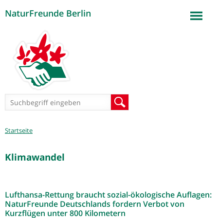
NaturFreunde Berlin
Jump to navigation
Suchformular
Suche
Sie
Startseite
sind
hier
Klimawandel
Lufthansa-Rettung braucht sozial-ökologische Auflagen:
NaturFreunde Deutschlands fordern Verbot von
Kurzflügen unter 800 Kilometern