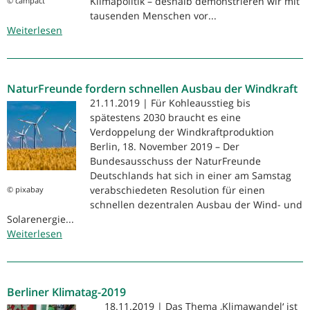
Klimapolitik – deshalb demonstrieren wir mit
© campact
tausenden Menschen vor...
Weiterlesen
über
Klima
schützen
statt
NaturFreunde fordern schnellen Ausbau der Windkraft
GroKo
retten!
21.11.2019 | Für Kohleausstieg bis
spätestens 2030 braucht es eine
Verdoppelung der Windkraftproduktion
Berlin, 18. November 2019 – Der
Bundesausschuss der NaturFreunde
Deutschlands hat sich in einer am Samstag
verabschiedeten Resolution für einen
© pixabay
schnellen dezentralen Ausbau der Wind- und
Solarenergie...
Weiterlesen
über
NaturFreunde
fordern
schnellen
Berliner Klimatag-2019
Ausbau
der
18.11.2019 | Das Thema ‚Klimawandel‘ ist