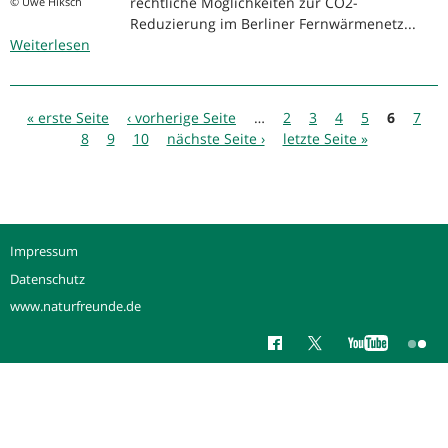
rechtliche Möglichkeiten zur CO2-
© Uwe Hiksch
Reduzierung im Berliner Fernwärmenetz...
Weiterlesen
über
Kohleausstieg
Berlin
Seiten
stellt
« erste Seite
‹ vorherige Seite
…
2
3
4
5
6
7
Gutachten
8
9
10
nächste Seite ›
letzte Seite »
zur
CO2-
Reduzierung
im
Berliner
Impressum
Fernwärmenetz
vor
Datenschutz
und
www.naturfreunde.de
veröffentlicht
Positionspapier
zur
Berliner
Wärmewende