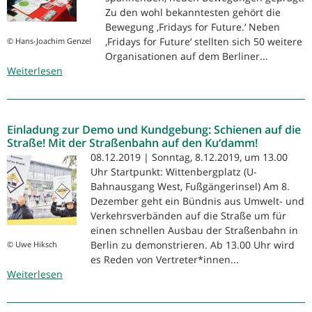
Zu den wohl bekanntesten gehört die
Bewegung ‚Fridays for Future.‘ Neben
‚Fridays for Future‘ stellten sich 50 weitere
© Hans-Joachim Genzel
Organisationen auf dem Berliner...
Weiterlesen
über
Berliner
Klimatag
2019
Einladung zur Demo und Kundgebung: Schienen auf die
Straße! Mit der Straßenbahn auf den Ku‘damm!
08.12.2019 | Sonntag, 8.12.2019, um 13.00
Uhr Startpunkt: Wittenbergplatz (U-
Bahnausgang West, Fußgängerinsel) Am 8.
Dezember geht ein Bündnis aus Umwelt- und
Verkehrsverbänden auf die Straße um für
einen schnellen Ausbau der Straßenbahn in
Berlin zu demonstrieren. Ab 13.00 Uhr wird
© Uwe Hiksch
es Reden von Vertreter*innen...
Weiterlesen
über
Einladung
zur