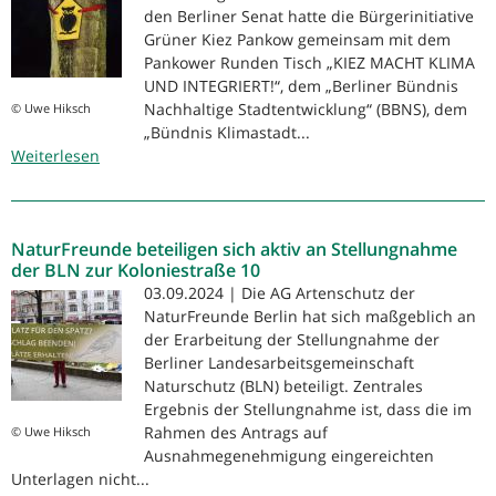
den Berliner Senat hatte die Bürgerinitiative
Grüner Kiez Pankow gemeinsam mit dem
Pankower Runden Tisch „KIEZ MACHT KLIMA
UND INTEGRIERT!“, dem „Berliner Bündnis
Nachhaltige Stadtentwicklung“ (BBNS), dem
© Uwe Hiksch
„Bündnis Klimastadt...
Weiterlesen
über
Aktion
Lichterbaum
im
NaturFreunde beteiligen sich aktiv an Stellungnahme
Grünen
der BLN zur Koloniestraße 10
Kiez
03.09.2024 | Die AG Artenschutz der
Pankow
NaturFreunde Berlin hat sich maßgeblich an
der Erarbeitung der Stellungnahme der
Berliner Landesarbeitsgemeinschaft
Naturschutz (BLN) beteiligt. Zentrales
Ergebnis der Stellungnahme ist, dass die im
Rahmen des Antrags auf
© Uwe Hiksch
Ausnahmegenehmigung eingereichten
Unterlagen nicht...