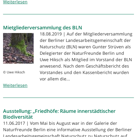
Weiterlesen
über
NaturFreunde
beteiligen
sich
Mietgliederversammlung des BLN
aktiv
an
18.08.2019 | Auf der Mitgliederversammlung
Stellungnahme
der Berliner Landesarbeitsgemeinschaft der
der
Naturschutz (BLN) waren Gunter Strüven als
BLN
Delegierter der NaturFreunde Berlin und
zur
Uwe Hiksch als Mitglied im Vorstand der BLN
Koloniestraße
anwesend. Nach dem Geschäftsbericht des
10
Vorstandes und den Kassenbericht wurden
© Uwe Hiksch
vor allem die...
Weiterlesen
über
Mietgliederversammlung
des
BLN
Ausstellung: „Friedhöfe: Räume innerstädtischer
Biodiversität
11.06.2017 | Vom Mai bis August war in der Galerie der
NaturFreunde Berlin eine informative Ausstellung der Berliner
Landesarbeitsgemeinschaft Naturschutz zu Naturschutz auf