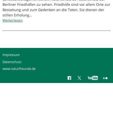
Berliner Friedhöfen zu sehen. Friedhöfe sind vor allem Orte zur
Bestattung und zum Gedenken an die Toten. Sie dienen der
stillen Erholung...
Weiterlesen
über
Ausstellung:
„Friedhöfe:
Räume
innerstädtischer
Biodiversität
Impressum
Datenschutz
www.naturfreunde.de