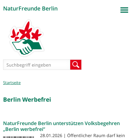
NaturFreunde Berlin
Jump to navigation
Suchformular
Suche
Sie
Startseite
sind
hier
Berlin Werbefrei
NaturFreunde Berlin unterstützen Volksbegehren
„Berlin werbefrei“
28.01.2026 | Öffentlicher Raum darf kein