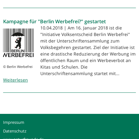
Initiative
„Berlin
Werbefrei“
Kampagne für "Berlin Werbefrei?" gestartet
nimmt
erste
10.04.2018 | Am 16. Januar 2018 ist die
Hürde
"Initiative Volksentscheid Berlin Werbefrei"
mit der Unterschriftensammlung zum
Volksbegehren gestartet. Ziel der Initiative ist
eine drastische Reduzierung der Werbung im
öffentlichen Raum und ein Werbeverbot an
Kitas und Schulen. Die
© Berlin Werbefrei
Unterschriftensammlung startet mit...
Weiterlesen
über
Kampagne
für
"Berlin
Werbefrei?"
gestartet
Impressum
Datenschutz