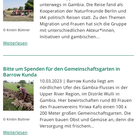
unterwegs in Gambia. Die Reise fand als
Kooperation der NaturFreunde Berlin und
IAK politisch Reisen statt. Zu den Themen
Migration und Frauen hat sich die Gruppe
mit unterschiedlichen Akteur*innen,
© Kirstin Büttner
Initiativen und gambischen...
Weiterlesen
über
Politische
Reise
nach
Bitte um Spenden für den Gemeinschaftsgarten in
Gambia
Barrow Kunda
10.03.2023 | Barrow Kunda liegt am
nördlichen Ufer des Gambia-Flusses in der
Upper River Region, im Distrikt Wulli in
Gambia. Hier bewirtschaften rund 80 Frauen
des Frauenvereins Yiriwa Kafo einen 100 x
200 Meter großen Gemeinschaftsgarten. Die
Frauen bauen Obst und Gemüse an, denn die
© Kirstin Büttner
Versorgung mit frischem...
Weiterlesen
über