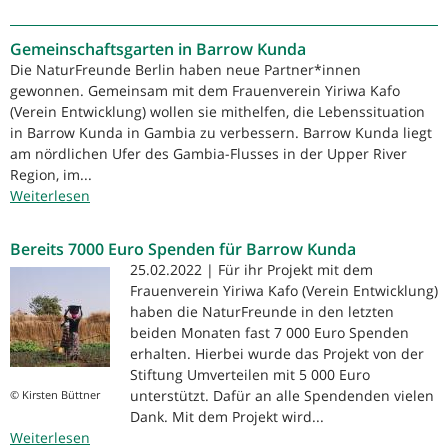
Bitte
um
Gemeinschaftsgarten in Barrow Kunda
Spenden
für
Die NaturFreunde Berlin haben neue Partner*innen
den
gewonnen. Gemeinsam mit dem Frauenverein Yiriwa Kafo
Gemeinschaftsgarten
(Verein Entwicklung) wollen sie mithelfen, die Lebenssituation
in
in Barrow Kunda in Gambia zu verbessern. Barrow Kunda liegt
Barrow
am nördlichen Ufer des Gambia-Flusses in der Upper River
Kunda
Region, im...
Weiterlesen
über
Gemeinschaftsgarten
in
Bereits 7000 Euro Spenden für Barrow Kunda
Barrow
25.02.2022 | Für ihr Projekt mit dem
Kunda
Frauenverein Yiriwa Kafo (Verein Entwicklung)
haben die NaturFreunde in den letzten
beiden Monaten fast 7 000 Euro Spenden
erhalten. Hierbei wurde das Projekt von der
Stiftung Umverteilen mit 5 000 Euro
unterstützt. Dafür an alle Spendenden vielen
© Kirsten Büttner
Dank. Mit dem Projekt wird...
Weiterlesen
über