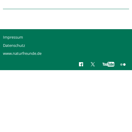
Bereits
7000
Euro
Spenden
für
Barrow
Impressum
Kunda
Datenschutz
www.naturfreunde.de