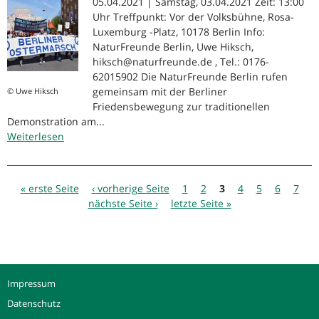
Resonanz
05.04.2021 | Samstag, 03.04.2021 Zeit: 13:00
beim
Uhr Treffpunkt: Vor der Volksbühne, Rosa-
Berliner
Luxemburg -Platz, 10178 Berlin Info:
Ostermarsch:
NaturFreunde Berlin, Uwe Hiksch,
Rund
hiksch@naturfreunde.de , Tel.: 0176-
1.000
62015902 Die NaturFreunde Berlin rufen
Teilnehmer*innen
gemeinsam mit der Berliner
© Uwe Hiksch
am
Friedensbewegung zur traditionellen
Demonstration am...
Berliner
Weiterlesen
Ostermarsch
über
Berliner
Ostermarsch
Seiten
2021
« erste Seite
‹ vorherige Seite
1
2
3
4
5
6
7
nächste Seite ›
letzte Seite »
Impressum
Datenschutz