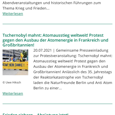
Abendveranstaltungen und historischen Führungen zum
Thema Krieg und Frieden...
Weiterlesen
über
Frieden
in
Bewegung
Tschernobyl mahnt: Atomausstieg weltweit! Protest
2021
gegen den Ausbau der Atomenergie in Frankreich und
Großbritannien!
20.07.2021 | Gemeinsame Presseeinladung
zur Protestveranstaltung: Tschernobyl mahnt:
Atomausstieg weltweit! Protest gegen den
Ausbau der Atomenergie in Frankreich und
Großbritannien! Anlässlich des 35. Jahrestags
der Reaktorkatastrophe von Tschernobyl
laden die NaturFreunde Berlin und Anti Atom
© Uwe Hiksch
Berlin zu einer...
Weiterlesen
über
Tschernobyl
mahnt:
Atomausstieg
weltweit!