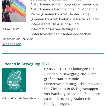
NaturFreunden Hamburg organisieren die
Weg
NaturFreunde Berlin einmal im Monat die
Reihe „Frieden konkret“. In der Reihe
„Frieden konkret“ bieten die NaturFreunde
interessante Diskussions- und
Informationsveranstaltung zu
© Uwe Hiksch
unterschiedlichen friedenspolitischen
Themen an. Zu den...
Weiterlesen
über
Reihe
"Frieden
konkret"
Frieden in Bewegung 2021
der
NaturFreunde
07.05.2021 | Die Planungen für
Berlin
„Frieden in Bewegung 2021“, der
und
großen NaturFreunde
Hamburg
Friedenswanderung, schreiten voran.
Das Ziel ist es in 65 Tagesetappen
von Hamburg bis an den Bodensee
zu wandern, ausgestaltet mit
© NaturFreunde Deutschlands
Kundgebungen,