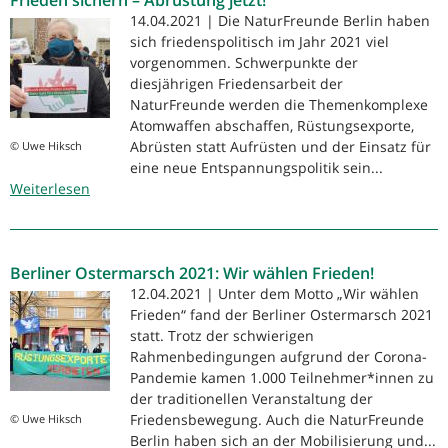
Frieden sichern – Abrüstung jetzt!
Protest
14.04.2021 | Die NaturFreunde Berlin haben
gegen
sich friedenspolitisch im Jahr 2021 viel
den
vorgenommen. Schwerpunkte der
Ausbau
diesjährigen Friedensarbeit der
der
NaturFreunde werden die Themenkomplexe
Atomenergie
Atomwaffen abschaffen, Rüstungsexporte,
in
Abrüsten statt Aufrüsten und der Einsatz für
© Uwe Hiksch
Frankreich
eine neue Entspannungspolitik sein...
Weiterlesen
und
über
Großbritannien!
Frieden
sichern
–
Berliner Ostermarsch 2021: Wir wählen Frieden!
Abrüstung
jetzt!
12.04.2021 | Unter dem Motto „Wir wählen
Frieden“ fand der Berliner Ostermarsch 2021
statt. Trotz der schwierigen
Rahmenbedingungen aufgrund der Corona-
Pandemie kamen 1.000 Teilnehmer*innen zu
der traditionellen Veranstaltung der
Friedensbewegung. Auch die NaturFreunde
© Uwe Hiksch
Berlin haben sich an der Mobilisierung und...