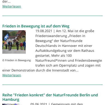
der...
Weiterlesen
über
Gemeinsame
Reihe
„Frieden
Frieden in Bewegung ist auf dem Weg
konkret“
der
19.08.2021 | Am 12. Mai ist die große
NaturFreunde
Friedenswanderung „Frieden in
Berlin
Bewegung“ der NaturFreunde
und
Deutschlands in Hannover mit einer
der
Auftaktkundgebung vor dem Rathaus
NaturFreunde
gestartet. Mehr als 100
Hamburg
NaturFreund*innen und Friedensbewegte
© Frieden in Bewegung
trafen sich am Opernplatz und zogen mit
einer Demonstration durch die Innenstadt von...
Weiterlesen
über
Frieden
in
Bewegung
Reihe "Frieden konkret" der NaturFreunde Berlin und
ist
Hamburg
auf
05.06.2021 | Gemeinsam mit den
dem