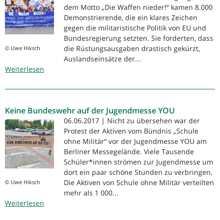
dem Motto „Die Waffen nieder!“ kamen 8.000
Demonstrierende, die ein klares Zeichen
gegen die militaristische Politik von EU und
Bundesregierung setzten. Sie forderten, dass
die Rüstungsausgaben drastisch gekürzt,
© Uwe Hiksch
Auslandseinsätze der...
Weiterlesen
über
8
000
Demonstrierende
Keine Bundeswehr auf der Jugendmesse YOU
fordern:
Die
06.06.2017 | Nicht zu übersehen war der
Waffen
Protest der Aktiven vom Bündnis „Schule
nieder!
ohne Militär“ vor der Jugendmesse YOU am
Berliner Messegelände. Viele Tausende
Schüler*innen strömen zur Jugendmesse um
dort ein paar schöne Stunden zu verbringen.
Die Aktiven von Schule ohne Militär verteilten
© Uwe Hiksch
mehr als 1 000...
Weiterlesen
über
Keine