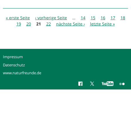
Keine
Beteiligung
Seiten
der
« erste Seite
‹ vorherige Seite
…
14
15
16
17
18
Bundeswehr
19
20
21
22
nächste Seite ›
letzte Seite »
an
Einsätzen
in
Mali
und
Impressum
Irak
Datenschutz
www.naturfreunde.de