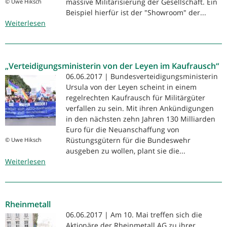
massive Militarisierung der Gesellschaft. Ein
© Uwe Hiksch
Beispiel hierfür ist der "Showroom" der...
Weiterlesen
über
Kein
Werben
für
„Verteidigungsministerin von der Leyen im Kaufrausch“
das
Sterben!
06.06.2017 | Bundesverteidigungsministerin
Ursula von der Leyen scheint in einem
regelrechten Kaufrausch für Militärgüter
verfallen zu sein. Mit ihren Ankündigungen
in den nächsten zehn Jahren 130 Milliarden
Euro für die Neuanschaffung von
Rüstungsgütern für die Bundeswehr
© Uwe Hiksch
ausgeben zu wollen, plant sie die...
Weiterlesen
über
„Verteidigungsministerin
von
der
Rheinmetall
Leyen
im
06.06.2017 | Am 10. Mai treffen sich die
Kaufrausch“
Aktionäre der Rheinmetall AG zu ihrer