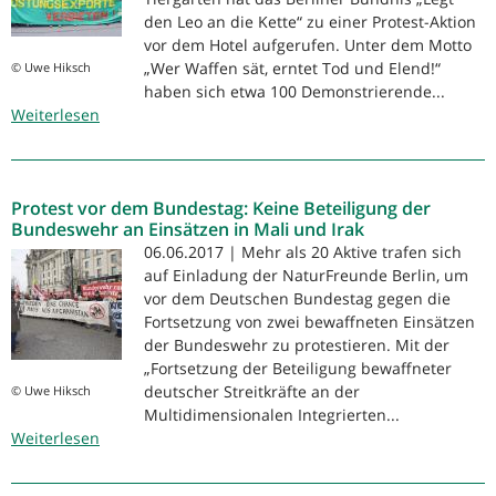
statt
den Leo an die Kette“ zu einer Protest-Aktion
Sozialabbau
vor dem Hotel aufgerufen. Unter dem Motto
„Wer Waffen sät, erntet Tod und Elend!“
© Uwe Hiksch
haben sich etwa 100 Demonstrierende...
Weiterlesen
über
Wer
Waffen
sät,
Protest vor dem Bundestag: Keine Beteiligung der
erntet
Bundeswehr an Einsätzen in Mali und Irak
Tod
06.06.2017 | Mehr als 20 Aktive trafen sich
und
auf Einladung der NaturFreunde Berlin, um
Elend!
vor dem Deutschen Bundestag gegen die
Fortsetzung von zwei bewaffneten Einsätzen
der Bundeswehr zu protestieren. Mit der
„Fortsetzung der Beteiligung bewaffneter
deutscher Streitkräfte an der
© Uwe Hiksch
Multidimensionalen Integrierten...
Weiterlesen
über
Protest
vor