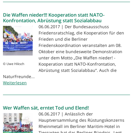
Bundeswehr
auf
Die Waffen nieder!!! Kooperation statt NATO-
der
Konfrontation, Abrüstung statt Sozialabbau
Jugendmesse
06.06.2017 | Der Bundesausschuss
YOU
Friedensratschlag, die Kooperation für den
Frieden und die Berliner
Friedenskoordination veranstalten am 08.
Oktober eine bundesweite Demonstration
unter dem Motto „Die Waffen nieder! -
Kooperation statt NATO-Konfrontation,
© Uwe Hiksch
Abrüstung statt Sozialabbau“. Auch die
NaturFreunde...
Weiterlesen
über
Die
Waffen
nieder!!!
Wer Waffen sät, erntet Tod und Elend!
Kooperation
statt
06.06.2017 | Anlässlich der
NATO-
Hauptversammlung des Rüstungskonzerns
Konfrontation,
Rheinmetall im Berliner Maritim-Hotel in
Abrüstung
Tiergarten hat das Berliner Bündnis „Legt