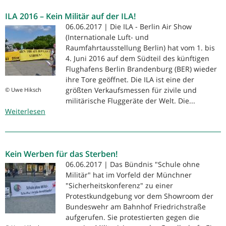
dem
ILA 2016 – Kein Militär auf der ILA!
Bundestag:
Keine
06.06.2017 | Die ILA - Berlin Air Show
Beteiligung
(Internationale Luft- und
der
Raumfahrtausstellung Berlin) hat vom 1. bis
Bundeswehr
4. Juni 2016 auf dem Südteil des künftigen
an
Flughafens Berlin Brandenburg (BER) wieder
Einsätzen
ihre Tore geöffnet. Die ILA ist eine der
in
größten Verkaufsmessen für zivile und
© Uwe Hiksch
Mali
militärische Fluggeräte der Welt. Die...
Weiterlesen
und
über
Irak
ILA
2016
–
Kein Werben für das Sterben!
Kein
Militär
06.06.2017 | Das Bündnis "Schule ohne
auf
Militär" hat im Vorfeld der Münchner
der
"Sicherheitskonferenz" zu einer
ILA!
Protestkundgebung vor dem Showroom der
Bundeswehr am Bahnhof Friedrichstraße
aufgerufen. Sie protestierten gegen die