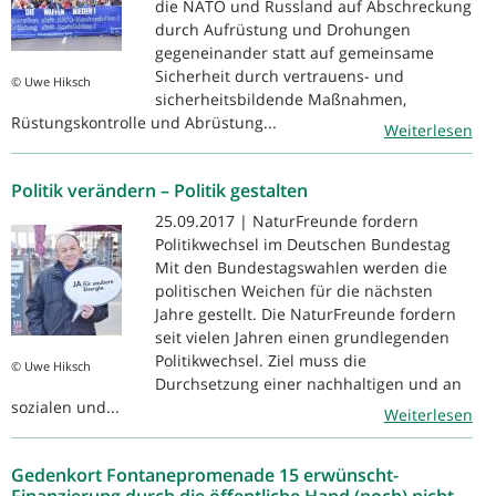
die NATO und Russland auf Abschreckung
durch Aufrüstung und Drohungen
gegeneinander statt auf gemeinsame
Sicherheit durch vertrauens- und
© Uwe Hiksch
sicherheitsbildende Maßnahmen,
Rüstungskontrolle und Abrüstung...
Weiterlesen
Politik verändern – Politik gestalten
25.09.2017 | NaturFreunde fordern
Politikwechsel im Deutschen Bundestag
Mit den Bundestagswahlen werden die
politischen Weichen für die nächsten
Jahre gestellt. Die NaturFreunde fordern
seit vielen Jahren einen grundlegenden
Politikwechsel. Ziel muss die
© Uwe Hiksch
Durchsetzung einer nachhaltigen und an
sozialen und...
Weiterlesen
Gedenkort Fontanepromenade 15 erwünscht-
Finanzierung durch die öffentliche Hand (noch) nicht