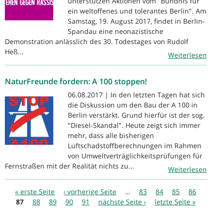
unterstützen Aktionen vom "Bündnis für
ein weltoffenes und tolerantes Berlin". Am
Samstag, 19. August 2017, findet in Berlin-
Spandau eine neonazistische
Demonstration anlässlich des 30. Todestages von Rudolf
Heß...
Weiterlesen
NaturFreunde fordern: A 100 stoppen!
06.08.2017 | In den letzten Tagen hat sich
die Diskussion um den Bau der A 100 in
Berlin verstärkt. Grund hierfür ist der sog.
"Diesel-Skandal". Heute zeigt sich immer
mehr, dass alle bisherigen
Luftschadstoffberechnungen im Rahmen
von Umweltverträglichkeitsprüfungen für
Fernstraßen mit der Realität nichts zu...
Weiterlesen
Seiten
« erste Seite
‹ vorherige Seite
…
83
84
85
86
87
88
89
90
91
nächste Seite ›
letzte Seite »