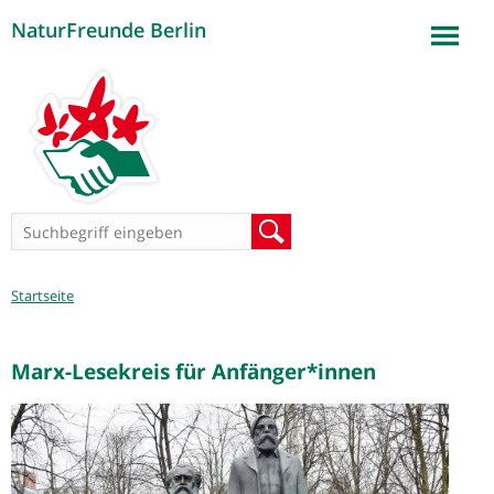
NaturFreunde Berlin
Jump to navigation
Suchformular
Suche
Sie
Startseite
sind
hier
Marx-Lesekreis für Anfänger*innen