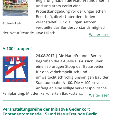
Regierung haben die NaturFreunde Berlin
und Anti Atom Berlin eine
Protestkundgebung vor der ungarischen
Botschaft, direkt Unter den Linden
veranstaltet. Für die Organisatoren
© Uwe Hiksch
veruteilte das Bundesvorstandsmitglied
der NaturFreunde, Uwe Hiksch...
Weiterlesen
A 100 stoppen!
24.08.2017 | Die NaturFreunde Berlin
begrüßen die aktuelle Diskussion über
einen sofortigen Stopp der Bauarbeiten
für den verkehrspolitisch und
umweltpolitisch völlig unsinnigen Bau der
Stadtautobahn A 100. Die A 100 ist von
Anfang an eine völlige verkehrspolitische
Fehlplanung. Mit den kalkulierten Baukosten...
Weiterlesen
Veranstaltungsreihe der Initiative Gedenkort
Fontanepromenade 15 und NaturFreunde Berlin