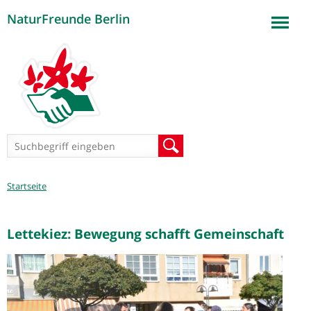
NaturFreunde Berlin
Jump to navigation
Suchformular
Suche
Sie
Startseite
sind
hier
Lettekiez: Bewegung schafft Gemeinschaft