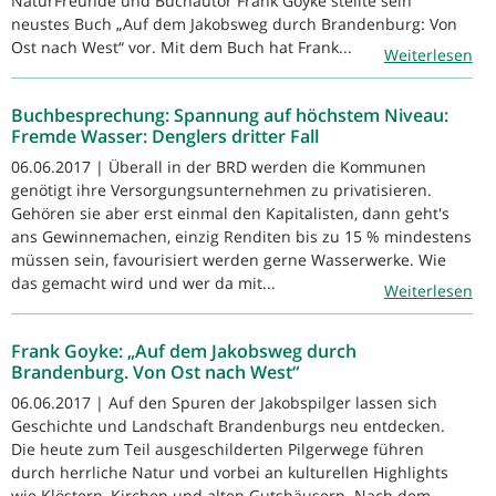
NaturFreunde und Buchautor Frank Goyke stellte sein
neustes Buch „Auf dem Jakobsweg durch Brandenburg: Von
Ost nach West“ vor. Mit dem Buch hat Frank...
Weiterlesen
Buchbesprechung: Spannung auf höchstem Niveau:
Fremde Wasser: Denglers dritter Fall
06.06.2017 | Überall in der BRD werden die Kommunen
genötigt ihre Versorgungsunternehmen zu privatisieren.
Gehören sie aber erst einmal den Kapitalisten, dann geht's
ans Gewinnemachen, einzig Renditen bis zu 15 % mindestens
müssen sein, favourisiert werden gerne Wasserwerke. Wie
das gemacht wird und wer da mit...
Weiterlesen
Frank Goyke: „Auf dem Jakobsweg durch
Brandenburg. Von Ost nach West“
06.06.2017 | Auf den Spuren der Jakobspilger lassen sich
Geschichte und Landschaft Brandenburgs neu entdecken.
Die heute zum Teil ausgeschilderten Pilgerwege führen
durch herrliche Natur und vorbei an kulturellen Highlights
wie Klöstern, Kirchen und alten Gutshäusern. Nach dem