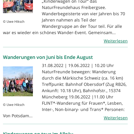
„Kinderwagen on Tour“ das
NaturFreundehaus Freibergsee.
Wanderbegeisterte von vier Jahren bis 70
Jahren nahmen als Teil der
© Uwe Hiksch
Wandergruppe an der Tour teil. Für alle
war es wieder ein schönes Wander-Event. Gemeinsam...
Weiterlesen
Wanderungen von Juni bis Ende August
31.08.2022 | 19.06.2022 | 10.20 Uhr
NaturFreunde bewegen: Wanderung
durch die Märkische Schweiz (ca. 16 km)
Treffpunkt: Bahnhof Obersdorf (Zug RB26,
Ankunft: 10.18 Uhr), Bahnhofstr., 15374
Müncheberg 19.06.2022 |11.00 Uhr
FLINT*-Wanderung für Frauen*, Lesben,
© Uwe Hiksch
Inter-, Non-binary- und Trans* Personen:
Von Potsdam...
Weiterlesen
Kinderwagen on tour im Allgäu