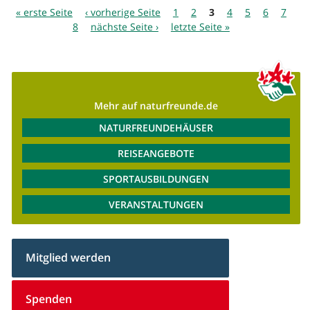
Seiten
« erste Seite
‹ vorherige Seite
1
2
3
4
5
6
7
8
nächste Seite ›
letzte Seite »
Mehr auf naturfreunde.de
NATURFREUNDEHÄUSER
REISEANGEBOTE
SPORTAUSBILDUNGEN
VERANSTALTUNGEN
Mitglied werden
Spenden