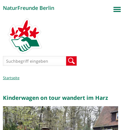
NaturFreunde Berlin
Jump to navigation
Suchformular
Suche
Sie
Startseite
sind
hier
Kinderwagen on tour wandert im Harz