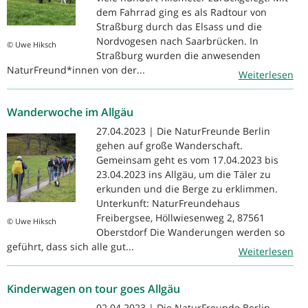
dem Fahrrad ging es als Radtour von
Straßburg durch das Elsass und die
Nordvogesen nach Saarbrücken. In
© Uwe Hiksch
Straßburg wurden die anwesenden
NaturFreund*innen von der...
Weiterlesen
Wanderwoche im Allgäu
27.04.2023 | Die NaturFreunde Berlin
gehen auf große Wanderschaft.
Gemeinsam geht es vom 17.04.2023 bis
23.04.2023 ins Allgäu, um die Täler zu
erkunden und die Berge zu erklimmen.
Unterkunft: NaturFreundehaus
Freibergsee, Höllwiesenweg 2, 87561
© Uwe Hiksch
Oberstdorf Die Wanderungen werden so
geführt, dass sich alle gut...
Weiterlesen
Kinderwagen on tour goes Allgäu
02.04.2023 | Die NaturFreunde Berlin