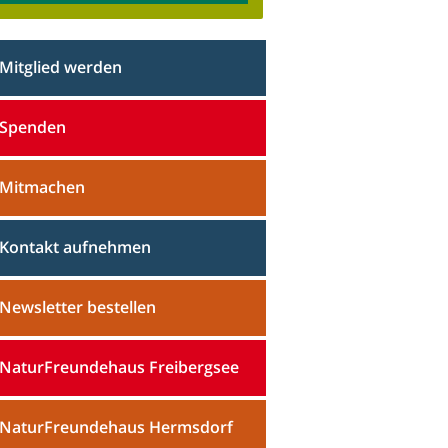
Mitglied werden
Spenden
Mitmachen
Kontakt aufnehmen
Newsletter bestellen
NaturFreundehaus Freibergsee
NaturFreundehaus Hermsdorf