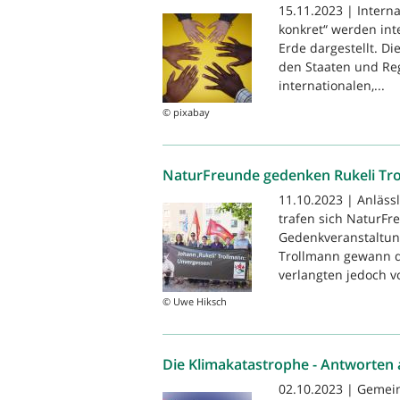
15.11.2023 | Intern
konkret“ werden int
Erde dargestellt. Di
den Staaten und Re
internationalen,...
© pixabay
NaturFreunde gedenken Rukeli Tr
11.10.2023 | Anläss
trafen sich NaturFr
Gedenkveranstaltung
Trollmann gewann d
verlangten jedoch vo
© Uwe Hiksch
Die Klimakatastrophe - Antworten 
02.10.2023 | Gemei