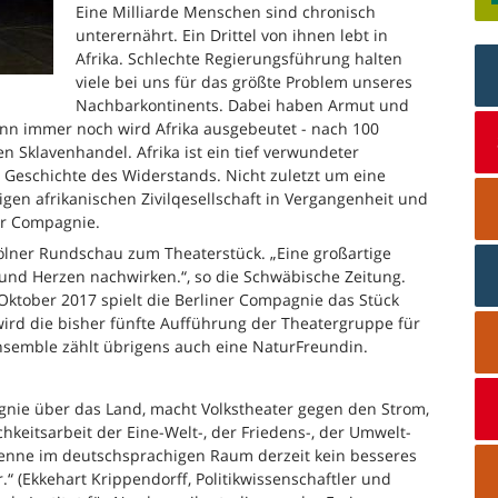
Eine Milliarde Menschen sind chronisch
unterernährt. Ein Drittel von ihnen lebt in
Afrika. Schlechte Regierungsführung halten
viele bei uns für das größte Problem unseres
Nachbarkontinents. Dabei haben Armut und
enn immer noch wird Afrika ausgebeutet - nach 100
n Sklavenhandel. Afrika ist ein tief verwundeter
e Geschichte des Widerstands. Nicht zuletzt um eine
n afrikanischen Zivilqesellschaft in Vergangenheit und
er Compagnie.
Kölner Rundschau zum Theaterstück. „Eine großartige
 und Herzen nachwirken.“, so die Schwäbische Zeitung.
 Oktober 2017 spielt die Berliner Compagnie das Stück
wird die bisher fünfte Aufführung der Theatergruppe für
nsemble zählt übrigens auch eine NaturFreundin.
agnie über das Land, macht Volkstheater gegen den Strom,
chkeitsarbeit der Eine-Welt-, der Friedens-, der Umwelt-
kenne im deutschsprachigen Raum derzeit kein besseres
.“ (Ekkehart Krippendorff, Politikwissenschaftler und