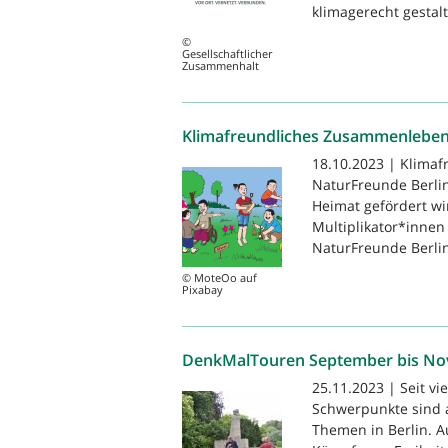
klimagerecht gestal
©
Gesellschaftlicher
Zusammenhalt
Klimafreundliches Zusammenleben 
18.10.2023 | Klimaf
NaturFreunde Berli
Heimat gefördert wi
Multiplikator*innen
NaturFreunde Berlin,
© MoteOo auf
Pixabay
DenkMalTouren September bis N
25.11.2023 | Seit vi
Schwerpunkte sind an
Themen in Berlin. A