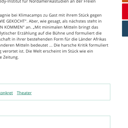
edy-Institut für Nordamerikastudien an der Freien
agnie bei Klimacamps zu Gast mit ihrem Stück gegen
E GEKOCHT". Aber, wie gesagt, als nächstes steht in
EN KOMMEN" an. „Mit minimalen Mitteln bringt das
ytischer Erzählung auf die Bühne und formuliert die
tschaft in ihrer bestehenden Form für die Länder Afrikas
nderen Mitteln bedeutet ... Die harsche Kritik formuliert
g verortet ist. Die Welt erscheint im Stück wie ein
e Zeitung.
konkret
Theater