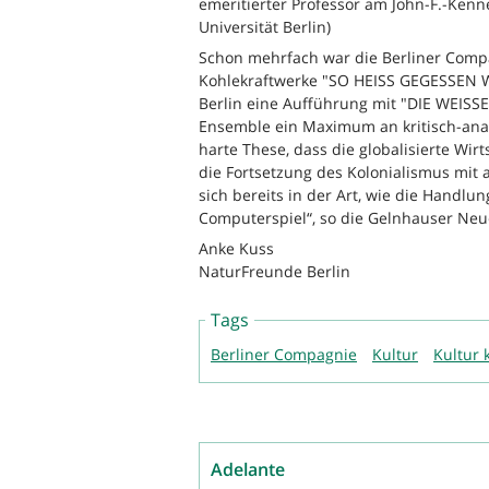
emeritierter Professor am John-F.-Kenn
Universität Berlin)
Schon mehrfach war die Berliner Comp
Kohlekraftwerke "SO HEISS GEGESSEN WI
Berlin eine Aufführung mit "DIE WEISS
Ensemble ein Maximum an kritisch-anal
harte These, dass die globalisierte Wir
die Fortsetzung des Kolonialismus mit a
sich bereits in der Art, wie die Handlun
Computerspiel“, so die Gelnhauser Neu
Anke Kuss
NaturFreunde Berlin
Tags
Berliner Compagnie
Kultur
Kultur 
Adelante