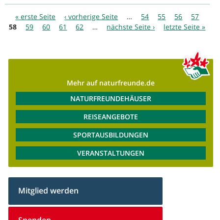
Seiten
« erste Seite
‹ vorherige Seite
…
54
55
56
57
58
59
60
61
62
…
nächste Seite ›
letzte Seite »
Mehr auf naturfreunde.de
NATURFREUNDEHÄUSER
REISEANGEBOTE
SPORTAUSBILDUNGEN
VERANSTALTUNGEN
Mitglied werden
Spenden