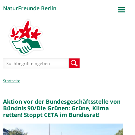
NaturFreunde Berlin
Jump to navigation
Suchformular
Suche
Sie
Startseite
sind
hier
Aktion vor der Bundesgeschäftsstelle von
Bündnis 90/Die Grünen: Grüne, Klima
retten! Stoppt CETA im Bundesrat!